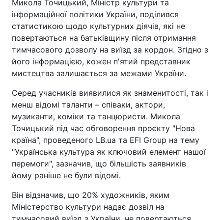
Микола Точицький, Міністр культури та
інформаційної політики України, поділився
статистикою щодо культурних діячів, які не
повертаються на батьківщину після отримання
тимчасового дозволу на виїзд за кордон. Згідно з
його інформацією, кожен п'ятий представник
мистецтва залишається за межами України.
Серед учасників виявилися як знаменитості, так і
менш відомі таланти – співаки, актори,
музиканти, коміки та танцюристи. Микола
Точицький під час обговорення проєкту "Нова
країна", проведеного LB.ua та EFI Group на тему
"Українська культура як ключовий елемент нашої
перемоги", зазначив, що більшість заявників
йому раніше не були відомі.
Він відзначив, що 20% художників, яким
Міністерство культури надає дозвіл на
тимчасовий виїзд з України, не повертаються.