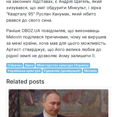
на законних підставах, є Андрій Щегель, який
хизувався, що зміг обдурити Мінкульт, і зірка
"Кварталу 95" Руслан Ханумак, який нібито
рвався до свого сина.
Раніше OBOZ.UA повідомляв, що виконавець
Melovin поділився причинами, чому не вирушив
за межі країни, хоча мав для цього можливість.
Артист стверджує, що його велика любов до
рідної землі не дозволяє йому залишити її.
Співачка
Зірка
Міністерство культури (Україна)
Українська культура
Художник (дезавуація)
Меловін
Related posts