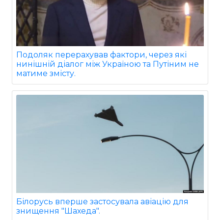
Подоляк перерахував фактори, через які
нинішній діалог між Україною та Путіним не
матиме змісту.
Білорусь вперше застосувала авіацію для
знищення "Шахеда".