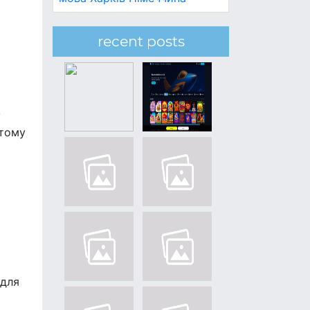
recent posts
у
 тому
 для