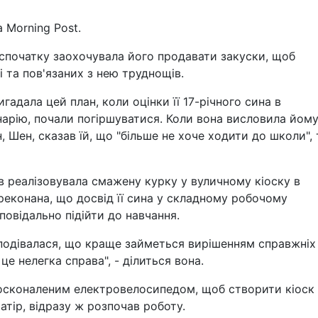
 Morning Post.
 спочатку заохочувала його продавати закуски, щоб
 та пов'язаних з нею труднощів.
гадала цей план, коли оцінки її 17-річного сина в
інарію, почали погіршуватися. Коли вона висловила йом
ин, Шен, сказав їй, що "більше не хоче ходити до школи",
в реалізовувала смажену курку у вуличному кіоску в
переконана, що досвід її сина у складному робочому
овідально підійти до навчання.
 сподівалася, що краще займеться вирішенням справжніх
е нелегка справа", - ділиться вона.
осконаленим електровелосипедом, щоб створити кіоск
атір, відразу ж розпочав роботу.