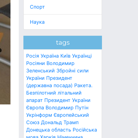
Спорт
Наука
tags
Росія
Україна
Київ
Українці
Росіяни
Володимир
Зеленський
Збройні сили
України
Президент
(державна посада)
Ракета.
Безпілотний літальний
апарат
Президент України
Європа
Володимир Путін
Укрінформ
Європейський
Союз
Дональд Трамп
Донецька область
Російська
мова
Харків
Німеччина