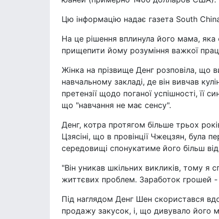
Цю інформацію надає газета South China
На це рішення вплинула його мама, яка
прищепити йому розуміння важкої праці
Жінка на прізвище Денг розповіла, що ви
навчальному закладі, де він вивчав кул
претензії щодо поганої успішності, її с
що "навчання не має сенсу".
Денг, котра протягом більше трьох рокі
Цзясіні, що в провінції Чжецзян, була 
середовищі спонукатиме його більш відп
"Він уникав шкільних викликів, тому я
життєвих проблем. Заработок грошей - ц
Під наглядом Денг Шен скористався вд
продажу закусок, і, що дивувало його м