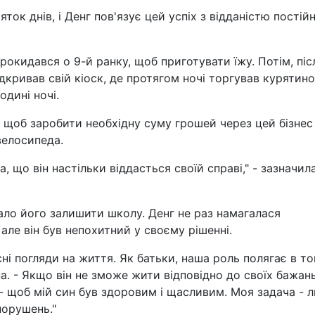
ток днів, і Денг пов'язує цей успіх з відданістю постій
окидався о 9-й ранку, щоб приготувати їжу. Потім, піс
ідкривав свій кіоск, де протягом ночі торгував курятин
одині ночі.
у, щоб заробити необхідну суму грошей через цей бізнес
велосипеда.
, що він настільки віддасться своїй справі," - зазначил
кало його залишити школу. Денг не раз намагалася
ле він був непохитний у своєму рішенні.
ні погляди на життя. Як батьки, наша роль полягає в то
а. - Якщо він не зможе жити відповідно до своїх бажань
- щоб мій син був здоровим і щасливим. Моя задача - 
порушень."