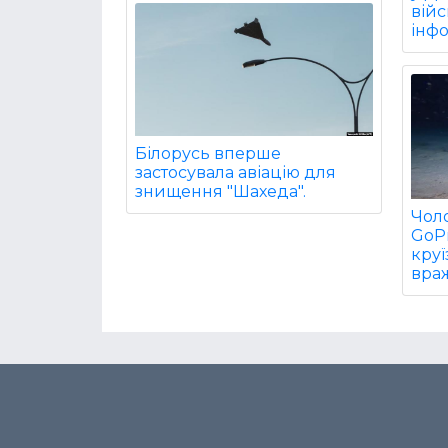
війс
інф
Білорусь вперше
застосувала авіацію для
знищення "Шахеда".
Чол
GoPr
круї
враж