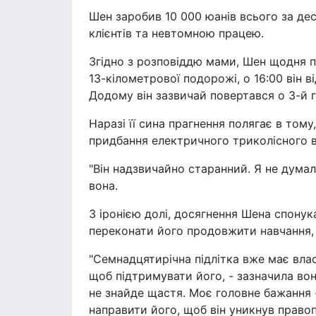
Шен заробив 10 000 юанів всього за деся
клієнтів та невтомною працею.
Згідно з розповіддю мами, Шен щодня пр
13-кілометрової подорожі, о 16:00 він в
Додому він зазвичай повертався о 3-й г
Наразі її сина прагнення полягає в том
придбання електричного триколісного 
"Він надзвичайно старанний. Я не думала
вона.
З іронією долі, досягнення Шена спону
переконати його продовжити навчання, а
"Семнадцятирічна підлітка вже має влас
щоб підтримувати його, - зазначила вон
не знайде щастя. Моє головне бажання 
направити його, щоб він уникнув право