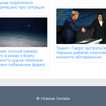
ьках поділилися
ормацією про ситуацію
Трамп і Гарріс зустрілис
овік скинув камеру
перших дебатах: ключов
o в океан з борту
моменти обговорення.
зного судна: перехожі
ені побаченим (відео)
© Новини Онлайн