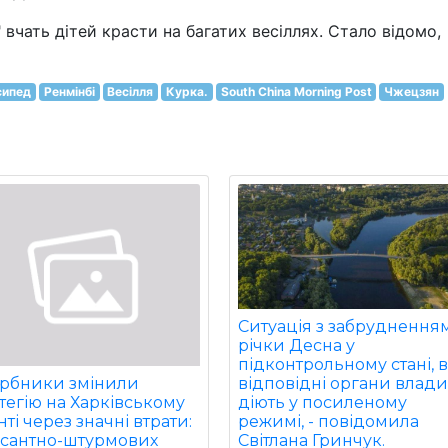
" вчать дітей красти на багатих весіллях. Стало відомо,
сипед
Ренмінбі
Весілля
Курка.
South China Morning Post
Чжецзян
Ситуація з забруднення
річки Десна у
підконтрольному стані, в
відповідні органи влад
арбники змінили
діють у посиленому
тегію на Харківському
режимі, - повідомила
ті через значні втрати:
Світлана Гринчук.
есантно-штурмових