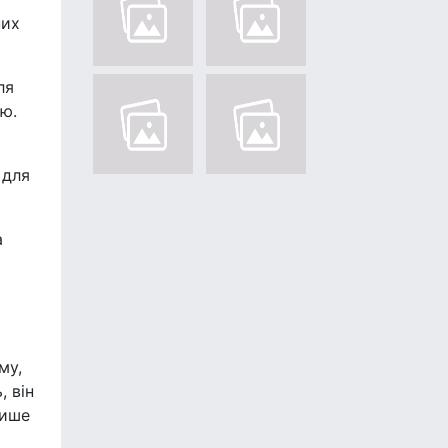
них
ля
ою.
 для
а
му,
, він
лише