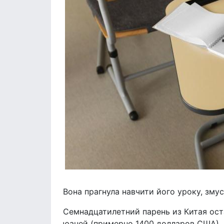
Вона прагнула навчити його уроку, зму
Семнадцатилетний парень из Китая оста
юаней (примерно 1400 долларов США).