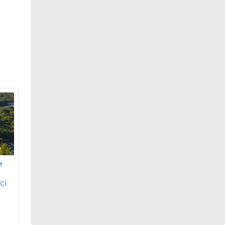
м
сі
и