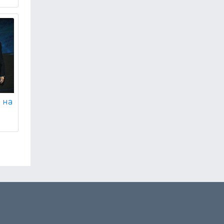
я на
і