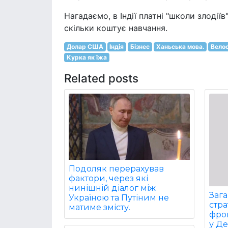
Нагадаємо, в Індії платні "школи злодіїв
скільки коштує навчання.
Долар США
Індія
Бізнес
Ханьська мова.
Вело
Курка як їжа
Related posts
Подоляк перерахував
фактори, через які
нинішній діалог між
Заг
Україною та Путіним не
стра
матиме змісту.
фрон
у Д