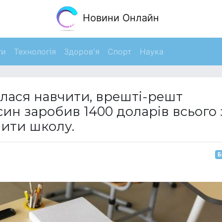
Новини Онлайн
ги
Технологія
Здоров'я
Спорт
Наука
алася навчити, врешті-решт
 син заробив 1400 доларів всього 
шити школу.
Б