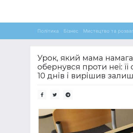
Політика
Бізнес
Мистецтво та розва
Урок, який мама намаг
обернувся проти неї: її
10 днів і вирішив зали