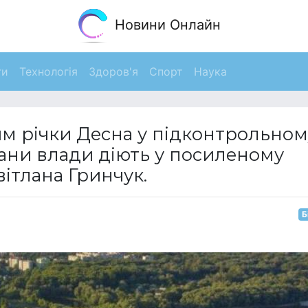
Новини Онлайн
ги
Технологія
Здоров'я
Спорт
Наука
ям річки Десна у підконтрольном
ргани влади діють у посиленому
вітлана Гринчук.
Б