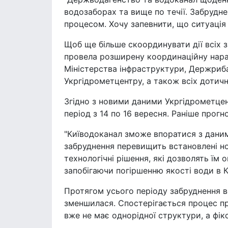
водозаборах та вище по течії. Забрудн
процесом. Хочу запевнити, що ситуація 
Щоб ще більше скоординувати дії всіх з
провела розширену координаційну нара
Міністерства інфраструктури, Держриба
Укргідрометцентру, а також всіх дотичн
Згідно з новими даними Укргідрометцен
період з 14 по 16 вересня. Раніше прогн
"Київодоканал зможе впоратися з даним
забруднення перевищить встановлені но
технологічні рішення, які дозволять їм 
запобігаючи погіршенню якості води в Ки
Протягом усього періоду забруднення в
зменшилася. Спостерігається процес п
вже не має однорідної структури, а фік