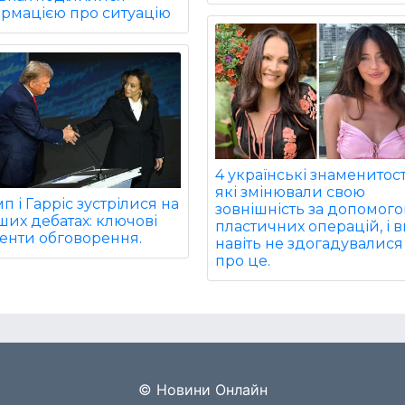
ормацією про ситуацію
4 українські знаменитост
які змінювали свою
п і Гарріс зустрілися на
зовнішність за допомог
их дебатах: ключові
пластичних операцій, і 
енти обговорення.
навіть не здогадувалися
про це.
© Новини Онлайн