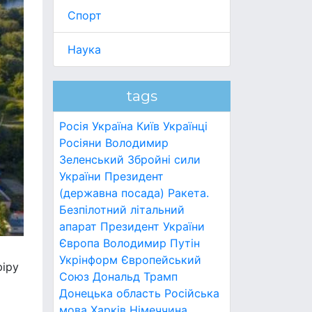
Спорт
Наука
tags
Росія
Україна
Київ
Українці
Росіяни
Володимир
Зеленський
Збройні сили
України
Президент
(державна посада)
Ракета.
Безпілотний літальний
апарат
Президент України
Європа
Володимир Путін
Укрінформ
Європейський
фіру
Союз
Дональд Трамп
Донецька область
Російська
мова
Харків
Німеччина