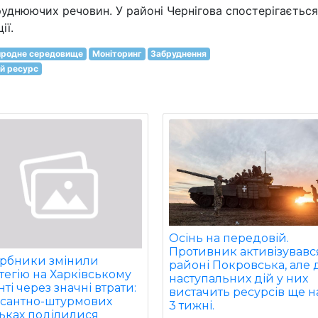
руднюючих речовин. У районі Чернігова спостерігається
ії.
родне середовище
Моніторинг
Забруднення
й ресурс
Осінь на передовій.
Противник активізувавс
арбники змінили
районі Покровська, але 
тегію на Харківському
наступальних дій у них
ті через значні втрати:
вистачить ресурсів ще н
есантно-штурмових
3 тижні.
ьках поділилися