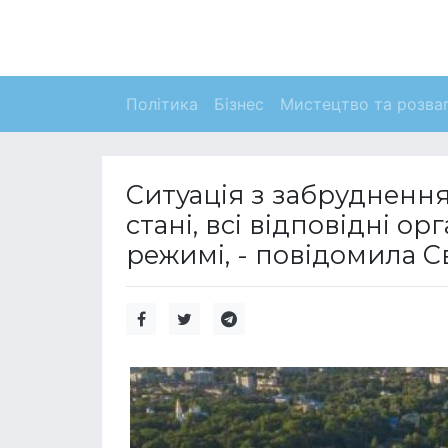
Політика
Бізнес
Мистецтво та розва
Ситуація з забрудненн
стані, всі відповідні о
режимі, - повідомила С