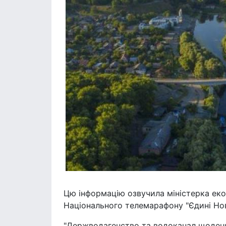
Цю інформацію озвучила міністерка екол
Національного телемарафону "Єдині Но
"Держводагенство та водоканал щоденн