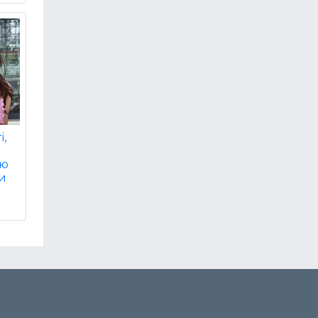
і,
ою
ви