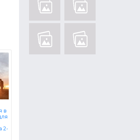
я в
для
а 2-