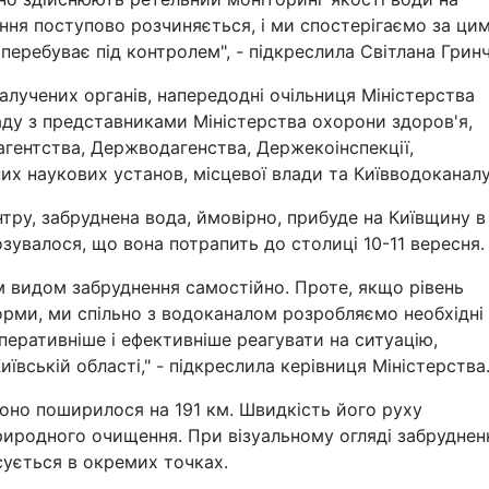
ення поступово розчиняється, і ми спостерігаємо за ци
перебуває під контролем", - підкреслила Світлана Гринч
алучених органів, напередодні очільниця Міністерства
ду з представниками Міністерства охорони здоров'я,
гентства, Держводагенства, Держекоінспекції,
их наукових установ, місцевої влади та Київводоканалу
тру, забруднена вода, ймовірно, прибуде на Київщину в
озувалося, що вона потрапить до столиці 10-11 вересня.
 видом забруднення самостійно. Проте, якщо рівень
рми, ми спільно з водоканалом розробляємо необхідні
оперативніше і ефективніше реагувати на ситуацію,
ївській області," - підкреслила керівниця Міністерства
оно поширилося на 191 км. Швидкість його руху
риродного очищення. При візуальному огляді забруднен
сується в окремих точках.