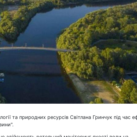
огії та природних ресурсів Світлана Гринчук під час е
вини".
о здійснюють ретельний моніторинг якості води на