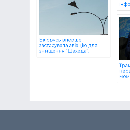
інф
Білорусь вперше
застосувала авіацію для
знищення "Шахеда".
Трам
перш
мом