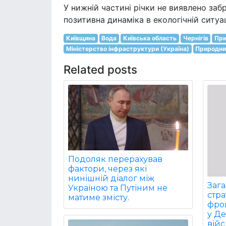
У нижній частині річки не виявлено заб
позитивна динаміка в екологічній ситуац
Київщина
Вода
Київська область
Чернігів
При
Міністерство інфраструктури (Україна)
Природни
Related posts
Подоляк перерахував
фактори, через які
нинішній діалог між
Заг
Україною та Путіним не
стра
матиме змісту.
фрон
у Д
війс