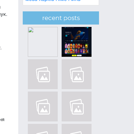
м
ук.
recent posts
.
.
ня