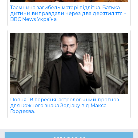
Таємнича загибель матері підлітка. Батька
дитини виправдали через два десятиліття -
BBC News Україна.
Повня 18 вересня: астрологічний прогноз
для кожного знака Зодіаку від Макса
Гордєєва.