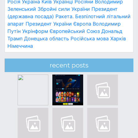
Росія
Україна
Київ
Українці
Росіяни
Володимир
Зеленський
Збройні сили України
Президент
(державна посада)
Ракета.
Безпілотний літальний
апарат
Президент України
Європа
Володимир
Путін
Укрінформ
Європейський Союз
Дональд
Трамп
Донецька область
Російська мова
Харків
Німеччина
recent posts