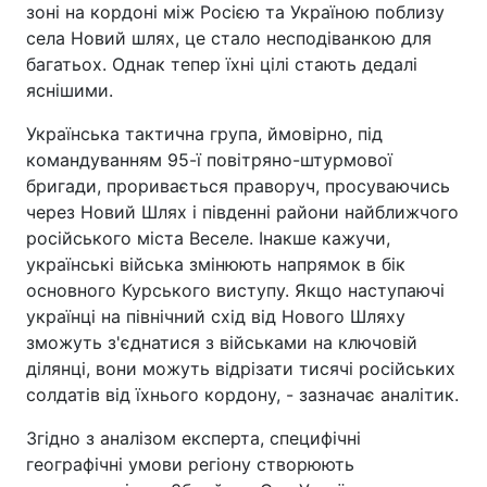
зоні на кордоні між Росією та Україною поблизу
села Новий шлях, це стало несподіванкою для
багатьох. Однак тепер їхні цілі стають дедалі
яснішими.
Українська тактична група, ймовірно, під
командуванням 95-ї повітряно-штурмової
бригади, проривається праворуч, просуваючись
через Новий Шлях і південні райони найближчого
російського міста Веселе. Інакше кажучи,
українські війська змінюють напрямок в бік
основного Курського виступу. Якщо наступаючі
українці на північний схід від Нового Шляху
зможуть з'єднатися з військами на ключовій
ділянці, вони можуть відрізати тисячі російських
солдатів від їхнього кордону, - зазначає аналітик.
Згідно з аналізом експерта, специфічні
географічні умови регіону створюють