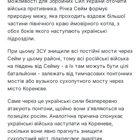
можливості для Збройних Сил України оточити
війська противника. Річка Сейм формує
природну межу, яка проходить вздовж більшої
частини північного краю ймовірного котла, з
обох боків якого наступають українські
підрозділи.
При цьому ЗСУ знищили всі постійні мости через
Сейм у цьому районі, тому всі російські війська
на південь від Сейму - а їх там можуть бути цілі
батальйони - залежать від тимчасових понтонних
мостів або вузького сухопутного мосту через
місто Коренєве.
Саме через це українські сили безперервно
атакують понтони, щойно вони з'являються на
позиціях росіян. Аналогічна причина спонукає
українські війська наступати на Кореневе,
оскільки вони явно прагнуть знищити
сухопутний міст, підкреслює аналітик.