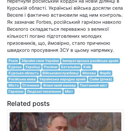
перетнули російський кордон на новій ділянці в
Курській області. Українські війська досягли села
Веселе і фактично встановили над ним контроль.
Як зазначає Forbes, російський гарнізон навколо
Веселого складається переважно з великої
кількості погано підготовлених молодих
призовників, що, ймовірно, стало причиною
швидкого просування ЗСУ в цьому напрямку.
Росія
Збройні сили України
Імператорська російська армія
Курськ
Українці
Росіяни
Батальйон
Київ
Курська область
Військовослужбовці
Москва
Форбс
Російська мова
Українська народна армія
Сейм (річка)
Місто
Оточення
Фланговий маневр
Понтонний міст
Гарнізон
Людські поселення
Міст
Related posts