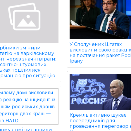
У Сполучених Штатах
арбники змінили
висловили свою реакці
тегію на Харківському
на постачання ракет Росі
ті через значні втрати:
Ірану.
есантно-штурмових
ьках поділилися
ормацією про ситуацію
Кремль активно шукає
посередників для
проведення переговорів
ілому домі висловили