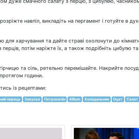
птом дуже смачного салату з перцю, з цибулею, часнико
розріжте навпіл, викладіть на пергамент і готуйте в дух
кою для харчування та дайте страві охолонути до кімнат
 перців, потім наріжте їх, а також подрібніть цибулю та
, гірчицю та сіль, ретельно перемішайте. Накрийте посуд 
протягом години.
ись із рецептами:
ний перець
Закуска
Петроселін
Allium
Холодильник
Оцет
Салат