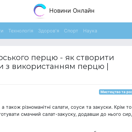
Новини Онлайн
ги
Технологія
Здоров'я
Спорт
Наука
рського перцю - як створити
ти з використанням перцю |
Мистецтво та ро
а також різноманітні салати, соуси та закуски. Крім то
готувати смачний салат-закуску, додавши до нього сир