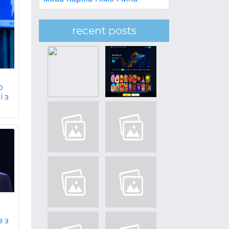
recent posts
ю
ї з
 з