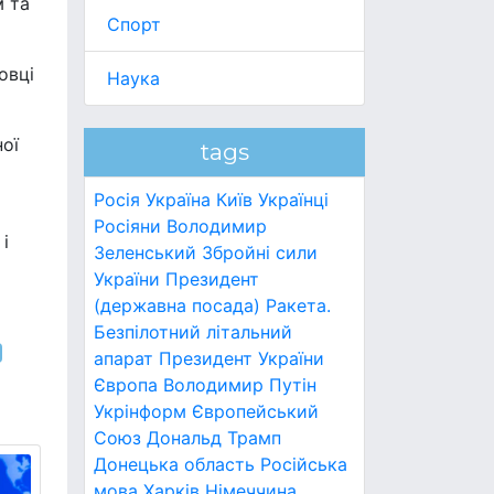
м та
Спорт
овці
Наука
ної
tags
Росія
Україна
Київ
Українці
Росіяни
Володимир
і
Зеленський
Збройні сили
України
Президент
(державна посада)
Ракета.
Безпілотний літальний
апарат
Президент України
Європа
Володимир Путін
Укрінформ
Європейський
Союз
Дональд Трамп
Донецька область
Російська
мова
Харків
Німеччина