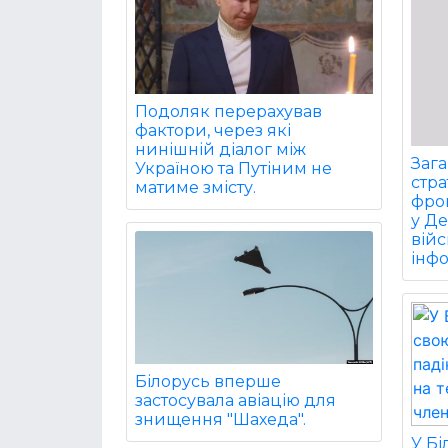
Подоляк перерахував
фактори, через які
нинішній діалог між
Заг
Україною та Путіним не
стра
матиме змісту.
фрон
у Д
війс
інф
Білорусь вперше
застосувала авіацію для
знищення "Шахеда".
У Б