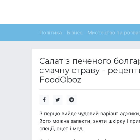
Політика
Бізнес
Мистецтво та розва
Салат з печеного болга
смачну страву - рецеп
FoodOboz
З перцю вийде чудовий варіант аджики, 
його можна запекти, зняти шкірку і при
спеції, оцет і мед.