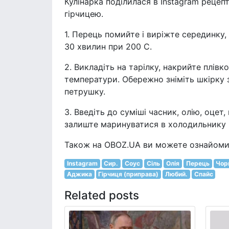
Кулінарка поділилася в Instagram реце
гірчицею.
1. Перець помийте і виріжте серединку, 
30 хвилин при 200 С.
2. Викладіть на тарілку, накрийте плів
температури. Обережно зніміть шкірку з
петрушку.
3. Введіть до суміші часник, олію, оцет
залиште маринуватися в холодильнику 
Також на OBOZ.UA ви можете ознайомит
Instagram
Сир.
Соус
Сіль
Олія
Перець
Чор
Аджика
Гірчиця (приправа)
Любий.
Спайс
Related posts