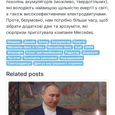
поколінь акумуляторів (можливо, твердотільних),
які володіють найвищою щільністю енергії у світі,
а також високоефективними електродвигунами.
Проте, безумовно, нам потрібно більше часу, щоб
зібрати додаткові дані та зрозуміти, які
сюрпризи приготувала компанія Mercedes.
Машина.
Дизайн
Бренд
Акумулятор
Енергія
Mercedes-Benz S-Class
Mercedes-Benz
Audi
BMW
Філософія
Капот (автомобільний)
Радіатор
Дзеркало.
Логотип
Трансмісія (механіка)
Аеродинаміка
Електродвигун
Двигун внутрішнього згоряння
Related posts