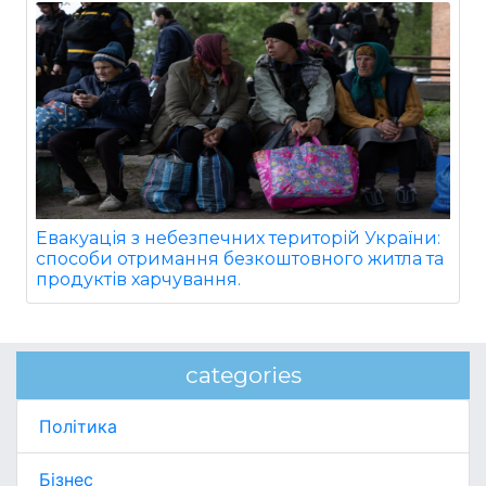
Евакуація з небезпечних територій України:
способи отримання безкоштовного житла та
продуктів харчування.
categories
Політика
Бізнес