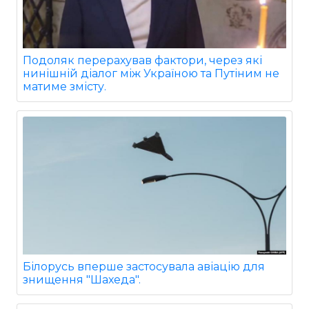
Подоляк перерахував фактори, через які
нинішній діалог між Україною та Путіним не
матиме змісту.
Білорусь вперше застосувала авіацію для
знищення "Шахеда".