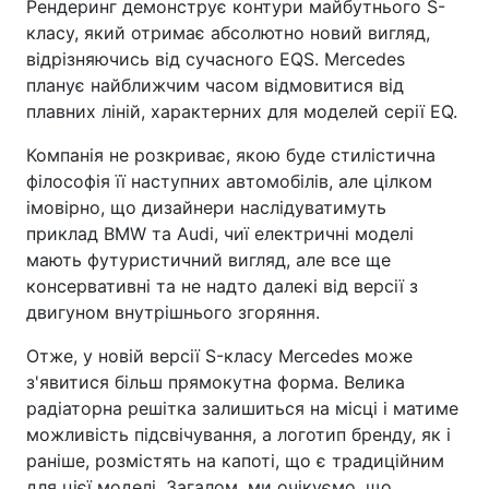
Рендеринг демонструє контури майбутнього S-
класу, який отримає абсолютно новий вигляд,
відрізняючись від сучасного EQS. Mercedes
планує найближчим часом відмовитися від
плавних ліній, характерних для моделей серії EQ.
Компанія не розкриває, якою буде стилістична
філософія її наступних автомобілів, але цілком
імовірно, що дизайнери наслідуватимуть
приклад BMW та Audi, чиї електричні моделі
мають футуристичний вигляд, але все ще
консервативні та не надто далекі від версії з
двигуном внутрішнього згоряння.
Отже, у новій версії S-класу Mercedes може
з'явитися більш прямокутна форма. Велика
радіаторна решітка залишиться на місці і матиме
можливість підсвічування, а логотип бренду, як і
раніше, розмістять на капоті, що є традиційним
для цієї моделі. Загалом, ми очікуємо, що