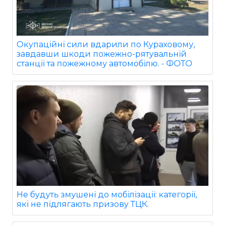
Окупаційні сили вдарили по Кураховому,
завдавши шкоди пожежно-рятувальній
станції та пожежному автомобілю. - ФОТО
Не будуть змушені до мобілізації: категорії,
які не підлягають призову ТЦК.