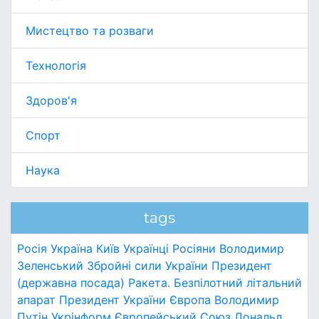
Мистецтво та розваги
Технологія
Здоров'я
Спорт
Наука
tags
Росія
Україна
Київ
Українці
Росіяни
Володимир
Зеленський
Збройні сили України
Президент
(державна посада)
Ракета.
Безпілотний літальний
апарат
Президент України
Європа
Володимир
Путін
Укрінформ
Європейський Союз
Дональд