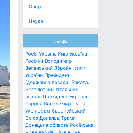
Спорт
Наука
tags
Росія
Україна
Київ
Українці
Росіяни
Володимир
Зеленський
Збройні сили
України
Президент
(державна посада)
Ракета.
Безпілотний літальний
апарат
Президент України
Європа
Володимир Путін
Укрінформ
Європейський
Союз
Дональд Трамп
Донецька область
Російська
мова
Харків
Німеччина