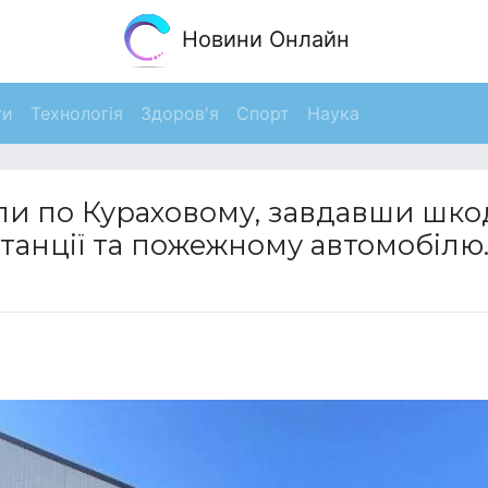
Новини Онлайн
ги
Технологія
Здоров'я
Спорт
Наука
ли по Кураховому, завдавши шко
анції та пожежному автомобілю.