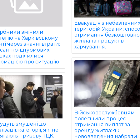
Евакуація з небезпечни
територій України: спос
арбники змінили
отримання безкоштовно
тегію на Харківському
житла та продуктів
ті через значні втрати:
харчування.
есантно-штурмових
ьках поділилися
ормацією про ситуацію
Військовослужбовцям
полегшили процес
удуть змушені до
отримання виплат за
ізації: категорії, які не
оренду житла: які
ягають призову ТЦК.
нововведення набрали