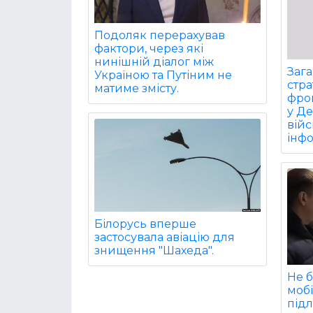
Подоляк перерахував
фактори, через які
нинішній діалог між
Заг
Україною та Путіним не
стра
матиме змісту.
фрон
у Д
війс
інф
Білорусь вперше
застосувала авіацію для
знищення "Шахеда".
Не б
мобіл
підл