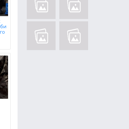
х
оби
го