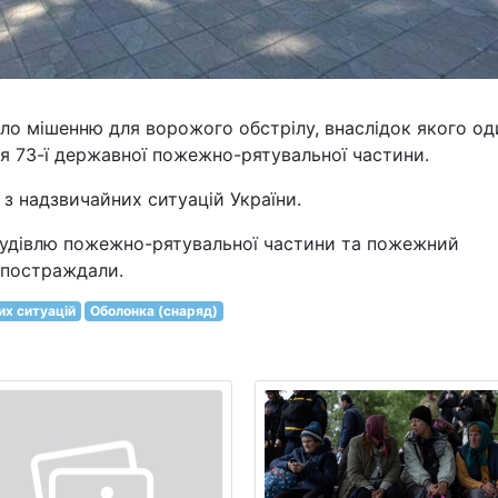
ало мішенню для ворожого обстрілу, внаслідок якого од
я 73-ї державної пожежно-рятувальної частини.
з надзвичайних ситуацій України.
будівлю пожежно-рятувальної частини та пожежний
 постраждали.
их ситуацій
Оболонка (снаряд)