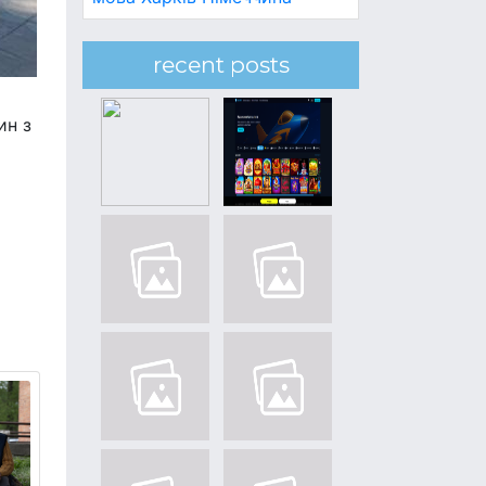
recent posts
ин з