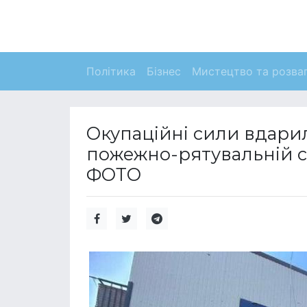
Політика
Бізнес
Мистецтво та розва
Окупаційні сили вдари
пожежно-рятувальній ст
ФОТО