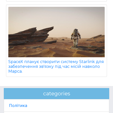
SpaceX планує створити систему Starlink для
забезпечення зв'язку під час місій навколо
Марса.
categories
Політика