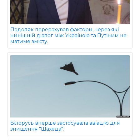
Подоляк перерахував фактори, через які
нинішній діалог між Україною та Путіним не
матиме змісту.
Білорусь вперше застосувала авіацію для
знищення "Шахеда".