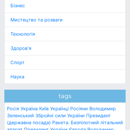
Бізнес
Мистецтво та розваги
Технологія
Здоров'я
Спорт
Наука
tags
Росія
Україна
Київ
Українці
Росіяни
Володимир
Зеленський
Збройні сили України
Президент
(державна посада)
Ракета.
Безпілотний літальний
апарат
Президент України
Європа
Володимир