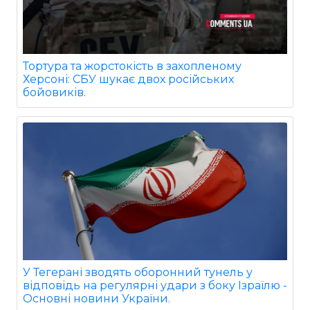
Тортура та жорстокість в захопленому
Херсоні: СБУ шукає двох російських
бойовиків.
У Тегерані зводять оборонний тунель у
відповідь на регулярні удари з боку Ізраїлю -
Основні новини України.