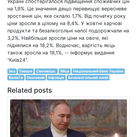
Україні спостерігалося підвищення споживчих цін
на 1,8%. Це значення дещо перевищує вересневе
зростання цін, яке склало 1,7%. Від початку року
ціни зросли в цілому на 8,4%. У жовтні харчові
продукти та безалкогольні напої подорожчали на
3,2%. Найбільше зросли ціни на овочі, які
піднялися на 18,2%. Водночас, вартість яєць
також зросла на 18,1%, -- інформує видання
"Київ24".
Їжа
Товари
Сміливіше.
Яйце
Національний банк України
Валюта
Овочевий
Інфляція
Безалкогольний напій
Related posts