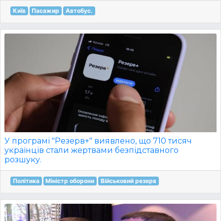
Київ
Пасажир
Автобус.
У програмі "Резерв+" виявлено, що 710 тисяч
українців стали жертвами безпідставного
розшуку.
Політика
Міністр оборони
Військовий резерв