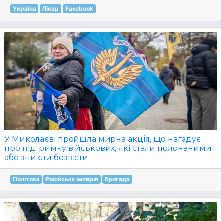
Україна
Лікар
Facebook
У Миколаєві пройшла мирна акція, що нагадує
про підтримку військових, які стали полоненими
або зникли безвісти.
Політика
Російська імперія
Бригада