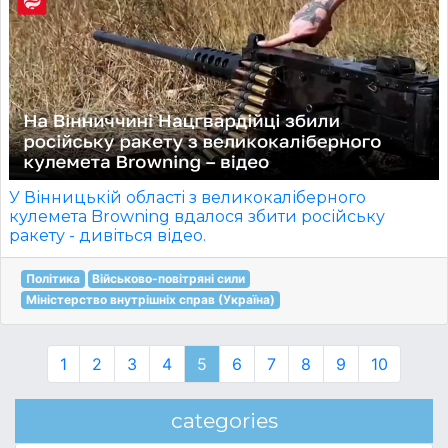
У Вінницькій області з великокаліберного
кулемета Browning вдалося збити російську
ракету - дивіться відео.
Політика
Військово-повітряні сили
Міністерство внутрішніх справ (Україна)
1
2
3
4
5
6
7
8
9
10
categories