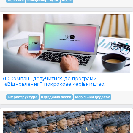
Політика
Володимир Путін
Росія
Як компанії долучитися до програми
"єВідновлення": покрокове керівництво.
Інфраструктура
Юридична особа
Мобільний додаток