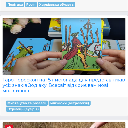
Політика
Росія
Харківська область
Таро-гороскоп на 18 листопада для представників
усіх знаків Зодіаку: Всесвіт відкриє вам нові
можливості.
Мистецтво та розваги
Близнюки (астрологія)
Стрілець (сузір'я)