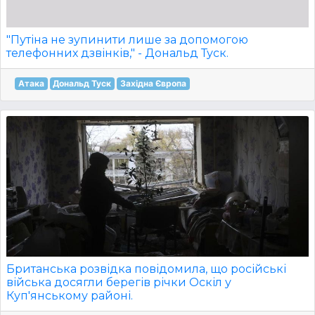
"Путіна не зупинити лише за допомогою
телефонних дзвінків," - Дональд Туск.
Атака
Дональд Туск
Західна Європа
Британська розвідка повідомила, що російські
війська досягли берегів річки Оскіл у
Куп'янському районі.