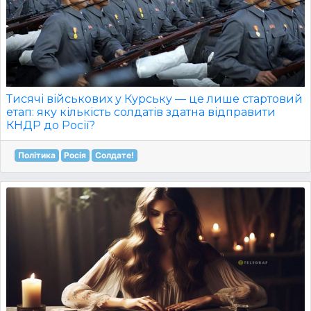
Тисячі військових у Курську — це лише стартовий
етап: яку кількість солдатів здатна відправити
КНДР до Росії?
Політика
Росія
Солдате!