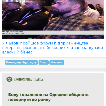
У Львові пройшов форум підприємництва
ветеранів: розповіді військових, які започаткували
власний бізнес.
Командир підрозділу
Лікар
Машина.