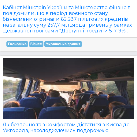
Кабінет Міністрів України та Міністерство фінансів
повідомили, що в період воєнного стану
бізнесмени отримали 65 587 пільгових кредитів
на загальну суму 257,7 мільярда гривень у рамках
Державної програми "Доступні кредити 5-7-9%".
Економіка
Бізнес
Українська гривня
Як безпечно та з комфортом дістатися з Києва до
Ужгорода, насолоджуючись подорожжю.