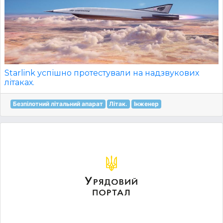
Starlink успішно протестували на надзвукових
літаках.
Безпілотний літальний апарат
Літак.
Інженер