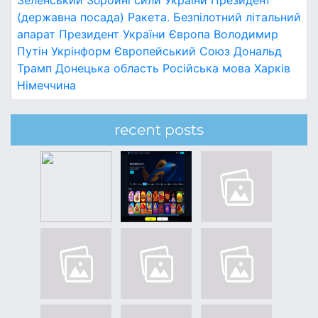
Зеленський
Збройні сили України
Президент
(державна посада)
Ракета.
Безпілотний літальний
апарат
Президент України
Європа
Володимир
Путін
Укрінформ
Європейський Союз
Дональд
Трамп
Донецька область
Російська мова
Харків
Німеччина
recent posts