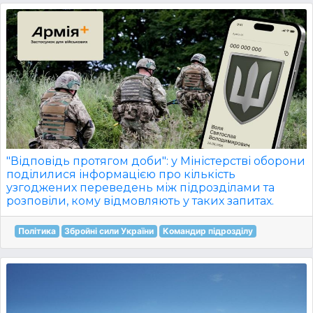
"Відповідь протягом доби": у Міністерстві оборони
поділилися інформацією про кількість
узгоджених переведень між підрозділами та
розповіли, кому відмовляють у таких запитах.
Політика
Збройні сили України
Командир підрозділу