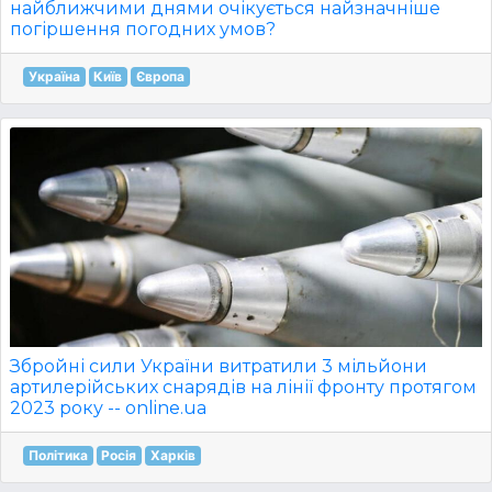
найближчими днями очікується найзначніше
погіршення погодних умов?
Україна
Київ
Європа
Збройні сили України витратили 3 мільйони
артилерійських снарядів на лінії фронту протягом
2023 року -- online.ua
Політика
Росія
Харків