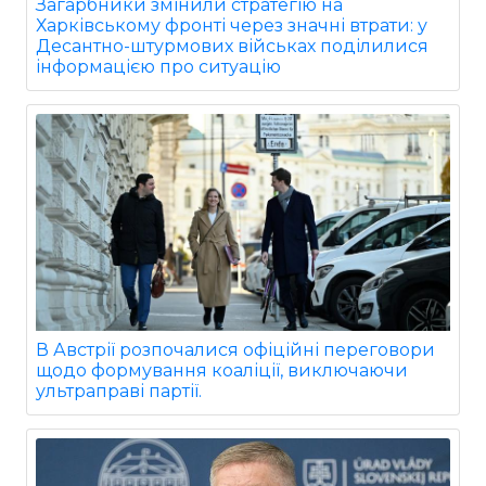
Загарбники змінили стратегію на
Харківському фронті через значні втрати: у
Десантно-штурмових військах поділилися
інформацією про ситуацію
В Австрії розпочалися офіційні переговори
щодо формування коаліції, виключаючи
ультраправі партії.