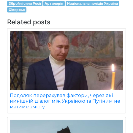
Збройні сили Росії
Артилерія
Національна поліція України
Сіверськ
Related posts
Подоляк перерахував фактори, через які
нинішній діалог між Україною та Путіним не
матиме змісту.