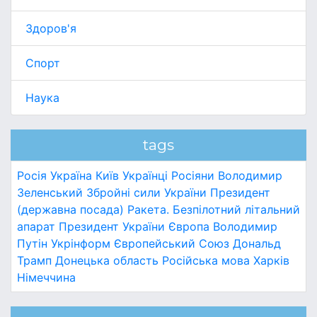
Здоров'я
Спорт
Наука
tags
Росія
Україна
Київ
Українці
Росіяни
Володимир
Зеленський
Збройні сили України
Президент
(державна посада)
Ракета.
Безпілотний літальний
апарат
Президент України
Європа
Володимир
Путін
Укрінформ
Європейський Союз
Дональд
Трамп
Донецька область
Російська мова
Харків
Німеччина