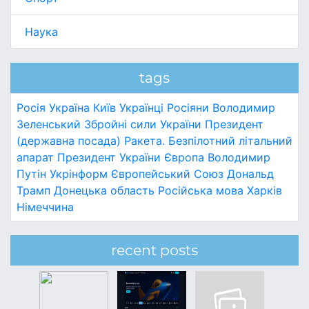
Наука
tags
Росія
Україна
Київ
Українці
Росіяни
Володимир
Зеленський
Збройні сили України
Президент
(державна посада)
Ракета.
Безпілотний літальний
апарат
Президент України
Європа
Володимир
Путін
Укрінформ
Європейський Союз
Дональд
Трамп
Донецька область
Російська мова
Харків
Німеччина
recent posts