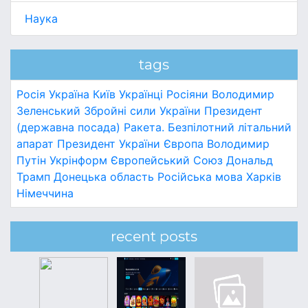
Наука
tags
Росія
Україна
Київ
Українці
Росіяни
Володимир
Зеленський
Збройні сили України
Президент
(державна посада)
Ракета.
Безпілотний літальний
апарат
Президент України
Європа
Володимир
Путін
Укрінформ
Європейський Союз
Дональд
Трамп
Донецька область
Російська мова
Харків
Німеччина
recent posts