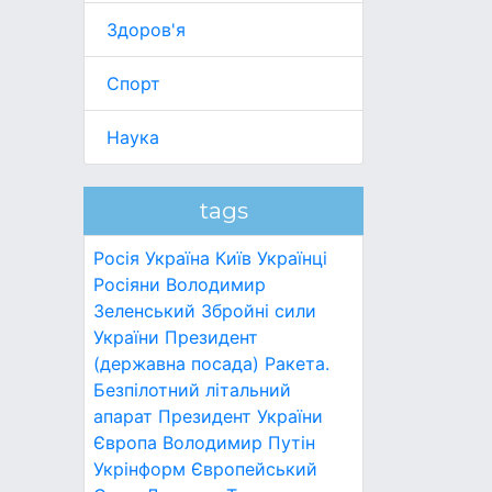
Здоров'я
Спорт
Наука
tags
Росія
Україна
Київ
Українці
Росіяни
Володимир
Зеленський
Збройні сили
України
Президент
(державна посада)
Ракета.
Безпілотний літальний
апарат
Президент України
Європа
Володимир Путін
Укрінформ
Європейський