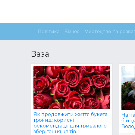
Політика
Бізнес
Мистецтво та розва
Ваза
Як продовжити життя букета
На па
троянд: корисні
бійця
рекомендації для тривалого
Воло
зберігання квітів.