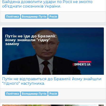
Байдена дозволити удари по Росії не змогло
об'єднати союзників України.
Політика
Володимир Путін
Росія
Путін не відправиться до Бразилії: йому знайшли
"гідного" наступника.
Політика
Володимир Путін
Росія