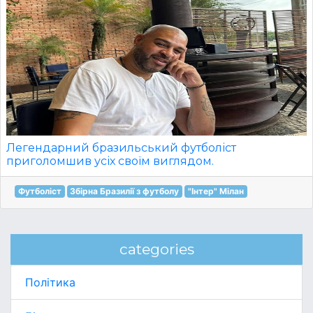
Легендарний бразильський футболіст
приголомшив усіх своїм виглядом.
Футболіст
Збірна Бразилії з футболу
"Інтер" Мілан
categories
Політика