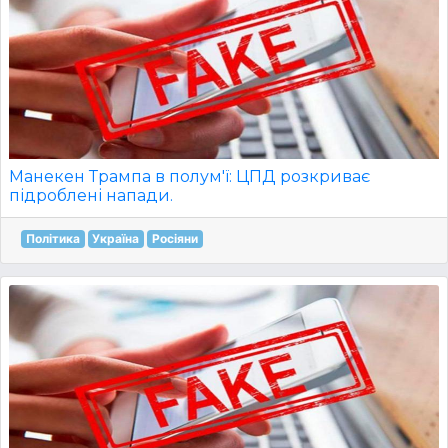
Манекен Трампа в полум'ї: ЦПД розкриває
підроблені напади.
Політика
Україна
Росіяни