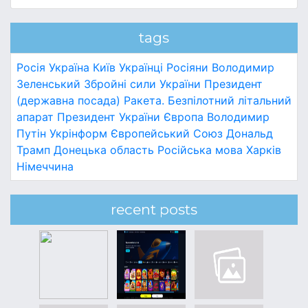
tags
Росія
Україна
Київ
Українці
Росіяни
Володимир
Зеленський
Збройні сили України
Президент
(державна посада)
Ракета.
Безпілотний літальний
апарат
Президент України
Європа
Володимир
Путін
Укрінформ
Європейський Союз
Дональд
Трамп
Донецька область
Російська мова
Харків
Німеччина
recent posts