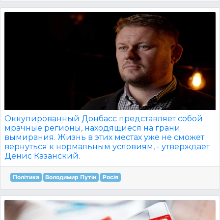
Оккупированный Донбасс представляет собой
мрачные регионы, находящиеся на грани
вымирания. Жизнь в этих местах уже не сможет
вернуться к нормальным условиям, - утверждает
Денис Казанский.
Політика
Володимир Путін
Росія