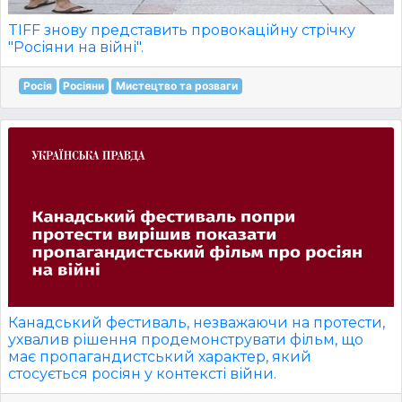
TIFF знову представить провокаційну стрічку
"Росіяни на війні".
Росія
Росіяни
Мистецтво та розваги
Канадський фестиваль, незважаючи на протести,
ухвалив рішення продемонструвати фільм, що
має пропагандистський характер, який
стосується росіян у контексті війни.