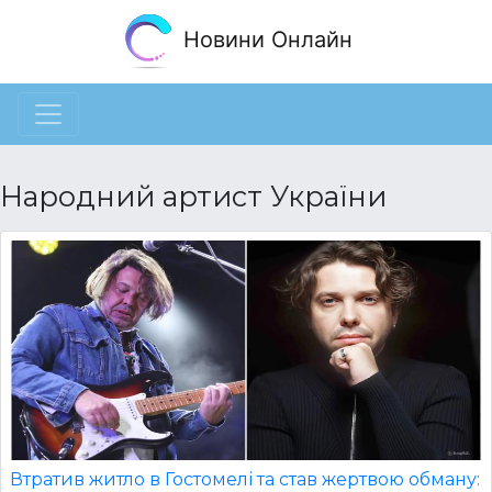
Новини Онлайн
Народний артист України
Втратив житло в Гостомелі та став жертвою обману: