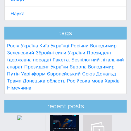
Наука
tags
Росія
Україна
Київ
Українці
Росіяни
Володимир
Зеленський
Збройні сили України
Президент
(державна посада)
Ракета.
Безпілотний літальний
апарат
Президент України
Європа
Володимир
Путін
Укрінформ
Європейський Союз
Дональд
Трамп
Донецька область
Російська мова
Харків
Німеччина
recent posts