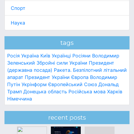
Спорт
Наука
tags
Росія
Україна
Київ
Українці
Росіяни
Володимир
Зеленський
Збройні сили України
Президент
(державна посада)
Ракета.
Безпілотний літальний
апарат
Президент України
Європа
Володимир
Путін
Укрінформ
Європейський Союз
Дональд
Трамп
Донецька область
Російська мова
Харків
Німеччина
recent posts