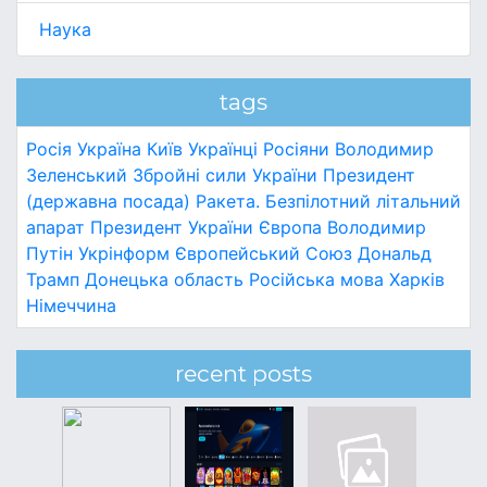
Наука
tags
Росія
Україна
Київ
Українці
Росіяни
Володимир
Зеленський
Збройні сили України
Президент
(державна посада)
Ракета.
Безпілотний літальний
апарат
Президент України
Європа
Володимир
Путін
Укрінформ
Європейський Союз
Дональд
Трамп
Донецька область
Російська мова
Харків
Німеччина
recent posts