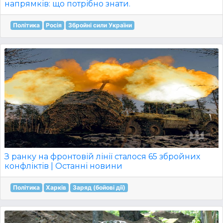
напрямків: що потрібно знати.
Політика
Росія
Збройні сили України
З ранку на фронтовій лінії сталося 65 збройних
конфліктів | Останні новини
Політика
Харків
Заряд (бойові дії)