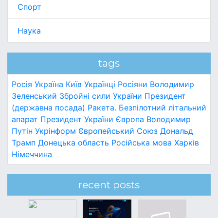
Спорт
Наука
tags
Росія
Україна
Київ
Українці
Росіяни
Володимир
Зеленський
Збройні сили України
Президент
(державна посада)
Ракета.
Безпілотний літальний
апарат
Президент України
Європа
Володимир
Путін
Укрінформ
Європейський Союз
Дональд
Трамп
Донецька область
Російська мова
Харків
Німеччина
recent posts