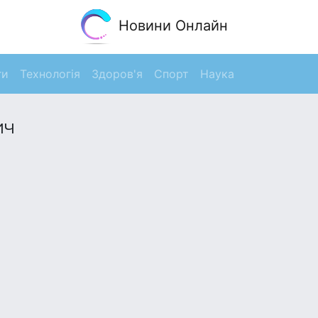
Новини Онлайн
ги
Технологія
Здоров'я
Спорт
Наука
ич