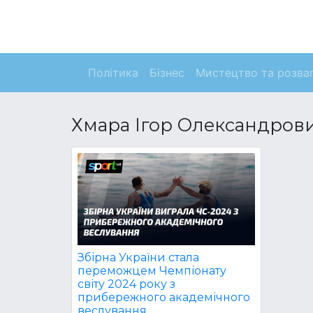
Політика
Бізнес
Мистецтво та розва
Хмара Ігор Олександров
Збірна України стала
переможцем Чемпіонату
світу 2024 року з
прибережного академічного
веслування.