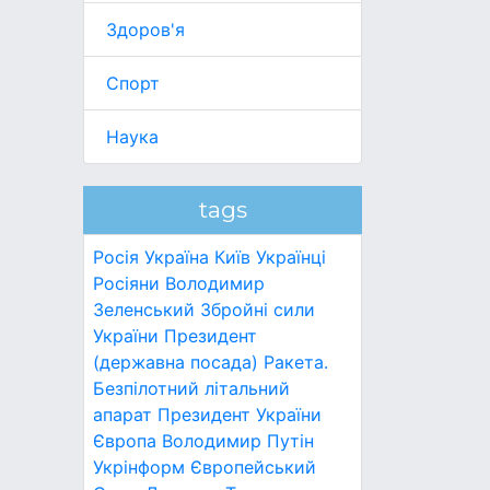
Здоров'я
Спорт
Наука
tags
Росія
Україна
Київ
Українці
Росіяни
Володимир
Зеленський
Збройні сили
України
Президент
(державна посада)
Ракета.
Безпілотний літальний
апарат
Президент України
Європа
Володимир Путін
Укрінформ
Європейський