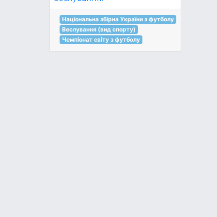
Національна збірна України з футболу
Веслування (вид спорту)
Чемпіонат світу з футболу