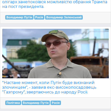
олігарх занепокоївся можливістю обрання Трампа
на пост президента.
Володимир Путін
Росія
Володимир Зеленський
"Настане момент, коли Путін буде визнаний
злочинцем", - заявив екс-високопосадовець
"Газпрому", звертаючись до народу Росії.
Політика
Володимир Путін
Росія