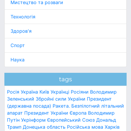
Мистецтво та розваги
Технологія
Здоров'я
Спорт
Наука
tags
Росія
Україна
Київ
Українці
Росіяни
Володимир
Зеленський
Збройні сили України
Президент
(державна посада)
Ракета.
Безпілотний літальний
апарат
Президент України
Європа
Володимир
Путін
Укрінформ
Європейський Союз
Дональд
Трамп
Донецька область
Російська мова
Харків