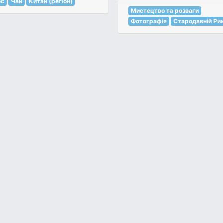
ес
Чай
Китай (регіон)
Мистецтво та розваги
Фотографія
Стародавній Ри