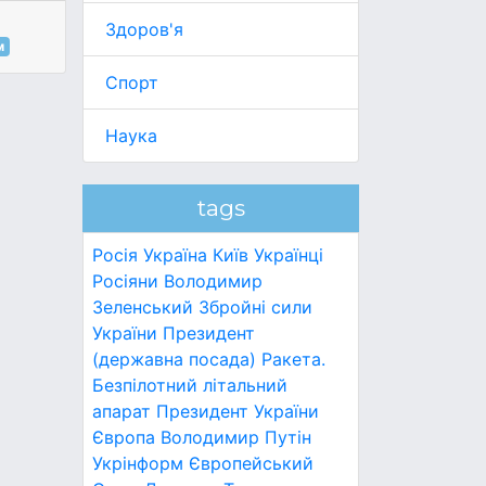
Здоров'я
м
Спорт
Наука
tags
Росія
Україна
Київ
Українці
Росіяни
Володимир
Зеленський
Збройні сили
України
Президент
(державна посада)
Ракета.
Безпілотний літальний
апарат
Президент України
Європа
Володимир Путін
Укрінформ
Європейський