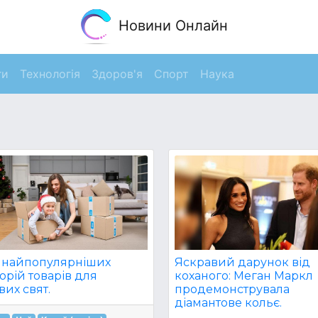
Новини Онлайн
ги
Технологія
Здоров'я
Спорт
Наука
Яскравий дарунок від
ь найпопулярніших
коханого: Меган Маркл
орій товарів для
продемонструвала
их свят.
діамантове кольє.