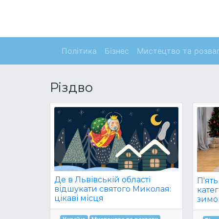
Політика
Бізнес
Мистецтво та розва
Різдво
Де в Львівській області
П'ят
відшукати святого Миколая:
катег
цікаві місця
зимов