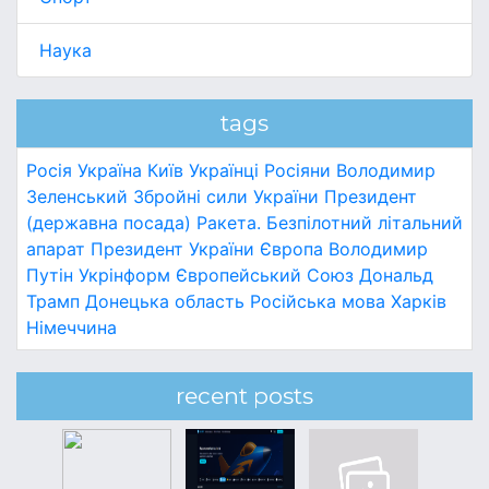
Наука
tags
Росія
Україна
Київ
Українці
Росіяни
Володимир
Зеленський
Збройні сили України
Президент
(державна посада)
Ракета.
Безпілотний літальний
апарат
Президент України
Європа
Володимир
Путін
Укрінформ
Європейський Союз
Дональд
Трамп
Донецька область
Російська мова
Харків
Німеччина
recent posts