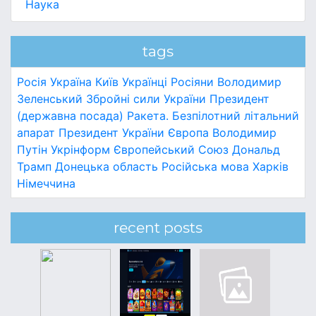
Наука
tags
Росія
Україна
Київ
Українці
Росіяни
Володимир
Зеленський
Збройні сили України
Президент
(державна посада)
Ракета.
Безпілотний літальний
апарат
Президент України
Європа
Володимир
Путін
Укрінформ
Європейський Союз
Дональд
Трамп
Донецька область
Російська мова
Харків
Німеччина
recent posts