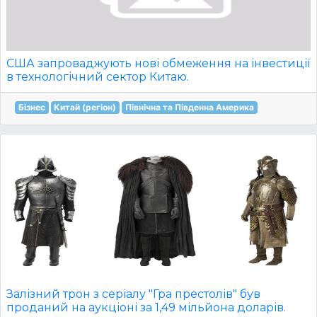
США запроваджують нові обмеження на інвестиції
в технологічний сектор Китаю.
Бізнес
Китай (регіон)
Північна та Південна Америка
Залізний трон з серіалу "Гра престолів" був
проданий на аукціоні за 1,49 мільйона доларів.