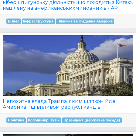
кібершпигунську діяльність, що походить з Китаю,
націлену на американських чиновників - AP.
Бізнес
Інфраструктура
Північна та Південна Америка
Непохитна влада Трампа: яким шляхом йде
Америка під впливом республіканців.
Політика
Володимир Путін
Президент (державна посада)