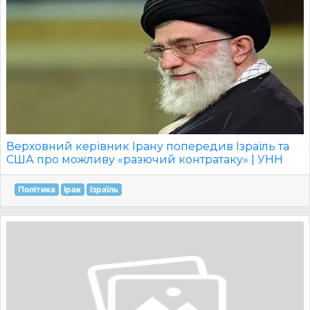
Верховний керівник Ірану попередив Ізраїль та
США про можливу «разючий контратаку» | УНН
Політика
Ірак
Ізраїль