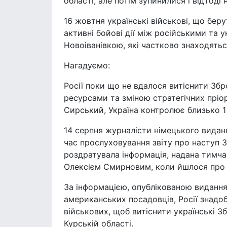
області, але потім зупинилися і відтоді 
16 жовтня українські військові, що беру
активні бойові дії між російськими та
Новоіванівкою, які частково знаходятьс
Нагадуємо:
Росії поки що не вдалося витіснити Зб
ресурсами та зміною стратегічних прі
Сирський, Україна контролює близько 1 
14 серпня журналісти німецького виданн
час прослуховування звіту про наступ З
роздратувала інформація, надана тимча
Олексієм Смирновим, коли йшлося про н
За інформацією, опублікованою видання
американських посадовців, Росії знадоб
військових, щоб витіснити українські Зб
Курській області.