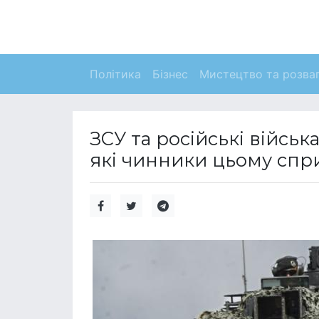
Політика
Бізнес
Мистецтво та розва
ЗСУ та російські війсь
які чинники цьому спр