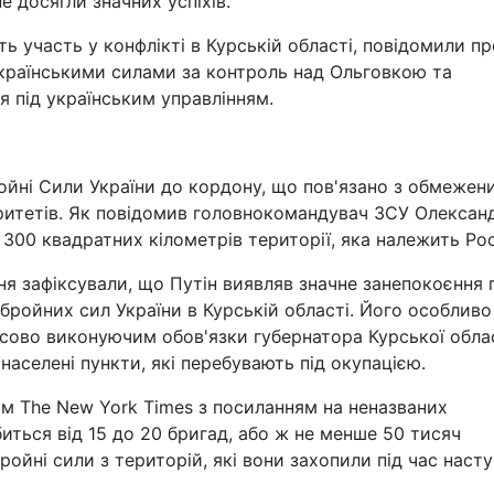
не досягли значних успіхів.
ть участь у конфлікті в Курській області, повідомили пр
 українськими силами за контроль над Ольговкою та
я під українським управлінням.
ройні Сили України до кордону, що пов'язано з обмежен
оритетів. Як повідомив головнокомандувач ЗСУ Олексан
300 квадратних кілометрів території, яка належить Росі
я зафіксували, що Путін виявляв значне занепокоєння 
бройних сил України в Курській області. Його особливо
сово виконуючим обов'язки губернатора Курської обла
аселені пункти, які перебувають під окупацією.
м The New York Times з посиланням на неназваних
иться від 15 до 20 бригад, або ж не менше 50 тисяч
ройні сили з територій, які вони захопили під час насту