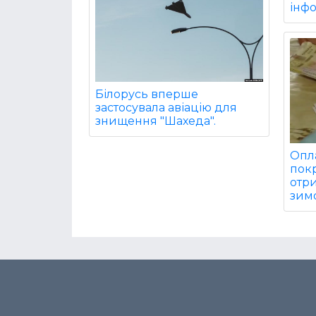
інф
Білорусь вперше
застосувала авіацію для
знищення "Шахеда".
Опла
покр
отри
зим