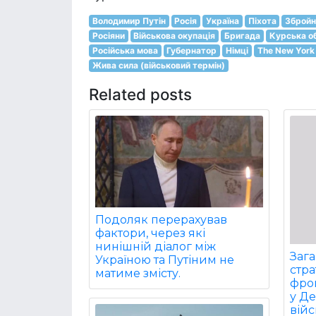
Володимир Путін
Росія
Україна
Піхота
Збройн
Росіяни
Військова окупація
Бригада
Курська о
Російська мова
Губернатор
Німці
The New York
Жива сила (військовий термін)
Related posts
Подоляк перерахував
фактори, через які
нинішній діалог між
Заг
Україною та Путіним не
стра
матиме змісту.
фрон
у Д
війс