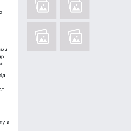
о
ими
др
ї.
під
сті
пу в