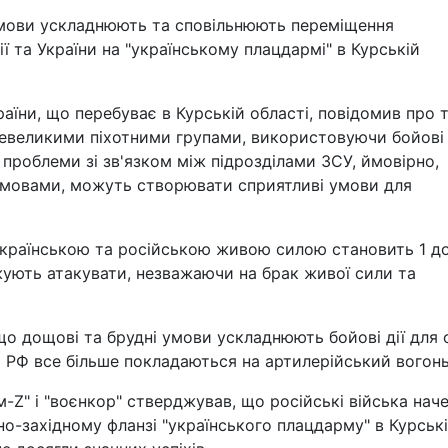
 умови ускладнюють та сповільнюють переміщення
ї та України на "українському плацдармі" в Курській
їни, що перебуває в Курській області, повідомив про т
 невеликими піхотними групами, використовуючи бойові
 проблеми зі зв'язком між підрозділами ЗСУ, ймовірно,
умовами, можуть створювати сприятливі умови для
 українською та російською живою силою становить 1 д
ують атакувати, незважаючи на брак живої сили та
що дощові та брудні умови ускладнюють бойові дії для 
ка РФ все більше покладаються на артилерійський вогонь
-Z" і "воєнкор" стверджував, що російські війська нач
но-західному фланзі "українського плацдарму" в Курськ