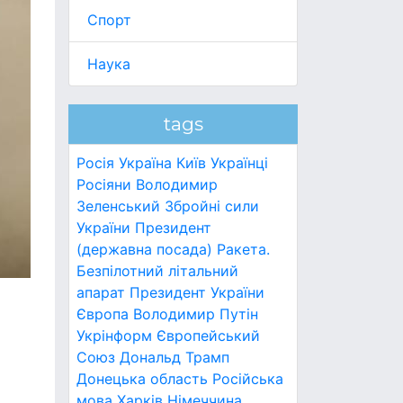
Спорт
Наука
tags
Росія
Україна
Київ
Українці
Росіяни
Володимир
Зеленський
Збройні сили
України
Президент
(державна посада)
Ракета.
Безпілотний літальний
апарат
Президент України
Європа
Володимир Путін
Укрінформ
Європейський
Союз
Дональд Трамп
Донецька область
Російська
мова
Харків
Німеччина