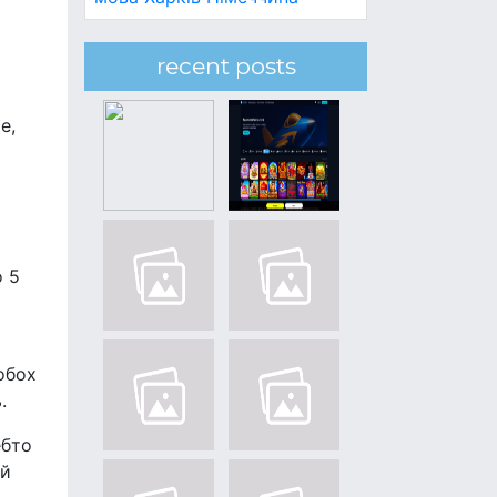
recent posts
е,
о 5
обох
.
ебто
ій