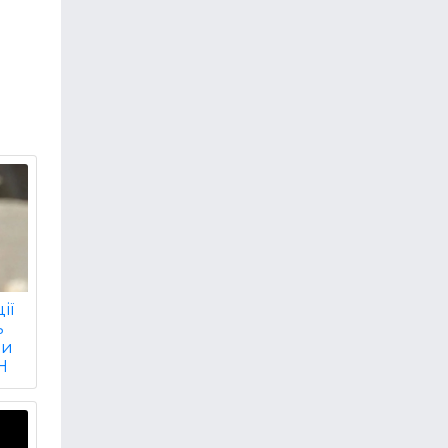
ії
ь
ви
Н