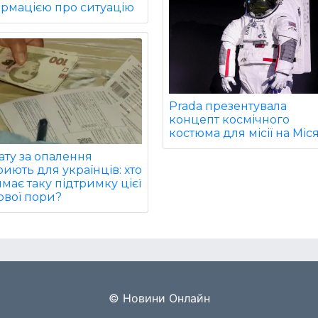
ормацією про ситуацію
Prada презентувала
концепт космічного
костюма для місії на Міс
ту за опалення
иють для українців: хто
має таку підтримку цієї
ової пори?
© Новини Онлайн