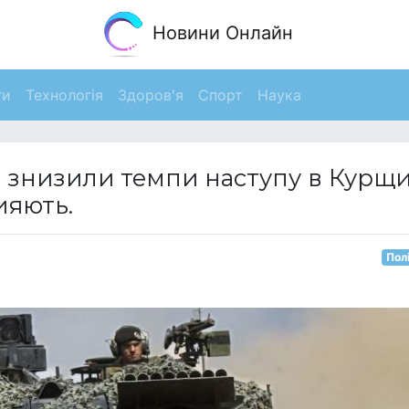
Новини Онлайн
ги
Технологія
Здоров'я
Спорт
Наука
ка знизили темпи наступу в Курщи
ияють.
Пол