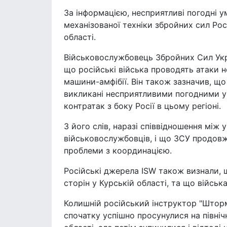
За інформацією, несприятливі погодні
механізованої техніки збройних сил Росі
області.
Військовослужбовець Збройних Сил Укра
що російські війська проводять атаки
машини-амфібії. Він також зазначив, що
викликані несприятливими погодними 
контратак з боку Росії в цьому регіоні.
З його слів, наразі співвідношення між
військовослужбовців, і що ЗСУ продовж
проблеми з координацією.
Російські джерела ISW також визнали, 
сторін у Курській області, та що війсь
Колишній російський інструктор "Шторм
спочатку успішно просунулися на північ