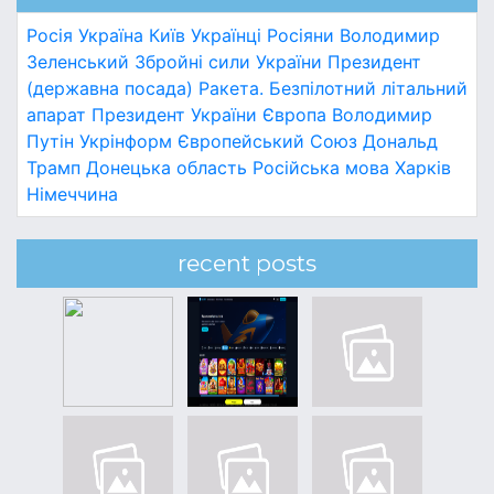
Росія
Україна
Київ
Українці
Росіяни
Володимир
Зеленський
Збройні сили України
Президент
(державна посада)
Ракета.
Безпілотний літальний
апарат
Президент України
Європа
Володимир
Путін
Укрінформ
Європейський Союз
Дональд
Трамп
Донецька область
Російська мова
Харків
Німеччина
recent posts