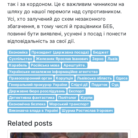
так і за кордоном. Це є важливим чинником на
шляху до нашої перемоги над супротивником.
Усі, хто залучений до схем незаконного
збагачення, в тому числі й працівники БЕБ,
повинні бути виявлені, усунені з посад і понести
відповідальність за свої дії.
Економіка
Президент (державна посада)
Бюджет
Суспільство
Железняк Ярослав Іванович
Зерно
Львів
Корабель
Російська мова
Арештуйте.
Українське незалежне інформаційне агентство
Правоохоронний орган
Корупція
Львівська область
Одеса
Генеральний прокурор України
Слідчі дії
Податок
Суд
Державне бюро розслідувань
Експорт
Детективна фантастика
Політолог
Крупи
Економічна безпека
Морський транспорт
Виконавча влада в Україні
Шурма Ростислав Ігорович
Related posts