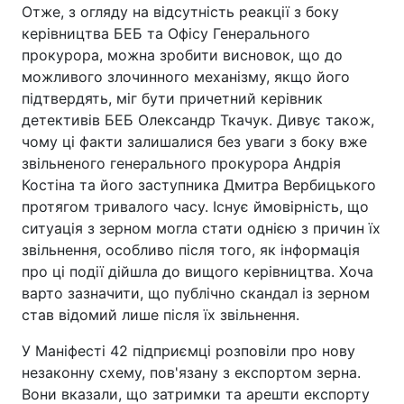
Отже, з огляду на відсутність реакції з боку
керівництва БЕБ та Офісу Генерального
прокурора, можна зробити висновок, що до
можливого злочинного механізму, якщо його
підтвердять, міг бути причетний керівник
детективів БЕБ Олександр Ткачук. Дивує також,
чому ці факти залишалися без уваги з боку вже
звільненого генерального прокурора Андрія
Костіна та його заступника Дмитра Вербицького
протягом тривалого часу. Існує ймовірність, що
ситуація з зерном могла стати однією з причин їх
звільнення, особливо після того, як інформація
про ці події дійшла до вищого керівництва. Хоча
варто зазначити, що публічно скандал із зерном
став відомий лише після їх звільнення.
У Маніфесті 42 підприємці розповіли про нову
незаконну схему, пов'язану з експортом зерна.
Вони вказали, що затримки та арешти експорту