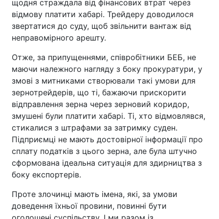
щодня страждала від фінансових втрат через
відмову платити хабарі. Трейдеру доводилося
звертатися до суду, щоб звільнити вантаж від
неправомірного арешту.
Отже, за припущеннями, співробітники БЕБ, не
маючи належного нагляду з боку прокуратури, у
змові з митниками створювали такі умови для
зернотрейдерів, що ті, бажаючи прискорити
відправлення зерна через зерновий коридор,
змушені були платити хабарі. Ті, хто відмовлявся,
стикалися з штрафами за затримку суден.
Підприємці не мають достовірної інформації про
сплату податків з цього зерна, але була штучно
сформована ідеальна ситуація для здирництва з
боку експортерів.
Проте злочинці мають імена, які, за умови
доведення їхньої провини, повинні бути
оголошені суспільству. І ми разом із