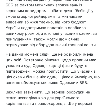
БЕБ за фактом можливих зловживань із
зерновим коридором - нібито деякі "бебівці" у
змові із зернотрейдерами та митниками
вивозили збіжжя таємно, від чого бюджет
України недоотримав податків в особливо
великому розмірі, а ключові учасники схеми, за
припущенням, також могли щомісячно
отримували від оборудок значні грошові кошти.
На даний момент слідчі ще не розкрили імена
цих осіб. Остаточне рішення щодо провини має
ухвалити суд. Однак, якщо ці факти будуть
підтверджені, можна припустити, що учасників
цієї схеми більше ніж один, і цілком ймовірно, що
вони не обмежуються лише Одеським БЕБ.
Важливо зазначити, що зернові оборудки не
стали несподіванкою для українського
керівництва та правоохоронців. Ще у вересні