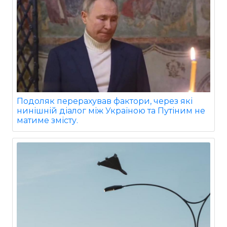
Подоляк перерахував фактори, через які
нинішній діалог між Україною та Путіним не
матиме змісту.