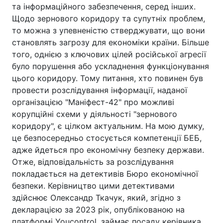
та інформаційного забезпечення, серед інших.
Щодо зернового коридору та супутніх проблем,
то можна з упевненістю стверджувати, що вони
становлять загрозу для економіки країни. Більше
того, однією з ключових цілей російської агресії
було порушення або ускладнення функціонування
цього коридору. Тому питання, хто повинен був
провести розслідування інформації, наданої
організацією "Маніфест-42" про можливі
корупційні схеми у діяльності "зернового
коридору", є цілком актуальним. На мою думку,
це безпосередньо стосується компетенції БЕБ,
адже йдеться про економічну безпеку держави.
Отже, відповідальність за розслідування
покладається на детективів Бюро економічної
безпеки. Керівництво цими детективами
здійснює Олександр Ткачук, який, згідно з
декларацією за 2023 рік, опублікованою на
платформі Youcontrol, займає посаду керівника