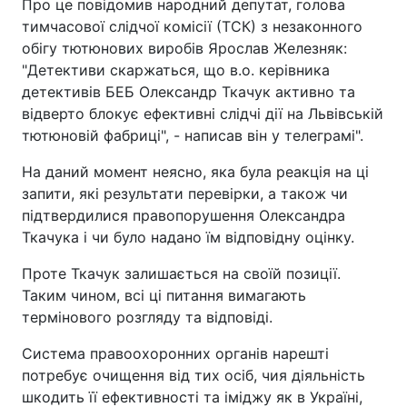
Про це повідомив народний депутат, голова
тимчасової слідчої комісії (ТСК) з незаконного
обігу тютюнових виробів Ярослав Железняк:
"Детективи скаржаться, що в.о. керівника
детективів БЕБ Олександр Ткачук активно та
відверто блокує ефективні слідчі дії на Львівській
тютюновій фабриці", - написав він у телеграмі".
На даний момент неясно, яка була реакція на ці
запити, які результати перевірки, а також чи
підтвердилися правопорушення Олександра
Ткачука і чи було надано їм відповідну оцінку.
Проте Ткачук залишається на своїй позиції.
Таким чином, всі ці питання вимагають
термінового розгляду та відповіді.
Система правоохоронних органів нарешті
потребує очищення від тих осіб, чия діяльність
шкодить її ефективності та іміджу як в Україні,