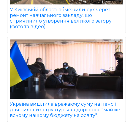
У Київській області обмежили рух через
ремонт навчального закладу, що
спричинило утворення великого затору
(фото та відео)
Україна виділила вражаючу суму на пенсії
для силових структур, яка дорівнює "майже
всьому нашому бюджету на освіту".