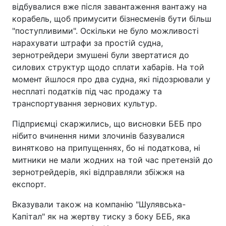
відбувалися вже після завантаження вантажу на
корабель, щоб примусити бізнесменів бути більш
"поступливими". Оскільки не було можливості
нарахувати штрафи за простій судна,
зернотрейдери змушені були звертатися до
силових структур щодо сплати хабарів. На той
момент йшлося про два судна, які підозрювали у
несплаті податків під час продажу та
транспортування зернових культур.
Підприємці скаржились, що висновки БЕБ про
нібито вчинення ними злочинів базувалися
винятково на припущеннях, бо ні податкова, ні
митники не мали жодних на той час претензій до
зернотрейдерів, які відправляли збіжжя на
експорт.
Вказували також на компанію "Шулявська-
Капітал" як на жертву тиску з боку БЕБ, яка