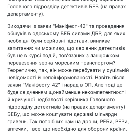
Головного підрозділу детективів БЕБ (на правах
департаменту).
Виходячи із заяви "Маніфест-42" та проведення
обшуків в одеському БЕБ силами ДБР, для яких
необхідні були серйозні підстави, виникає
запитання: чи можливо, що керівник детективів
був не в курсі подій, пов'язаних з ланцюжком
перевезення зерна морським транспортом?
Теоретично, так, він може перебувати у суцільній
невідомості й непоінформованості. Навіть після
заяви "Маніфесту-42" і нарад в ОП. Але тоді це
буде свідченням щонайменше некомпетентності
й кричущої недбалості керівника Головного
підрозділу детективів (на правах департаменту)
БЕБу, що може коштувати державі мільярди
гривень. Так потрібних нам на дрони, РЕБи, РЕРи,
аптечки, і все, що необхідно для оборони країни.