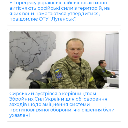
У Торецьку українські військові активно
витісняють російські сили з територій, на
яких вони намагаються утвердитися, -
повідомляє ОТУ "Луганськ".
Сирський зустрівся з керівництвом
Збройних Сил України для обговорення
заходів щодо зміцнення системи
протиповітряної оборони: які рішення були
ухвалені.