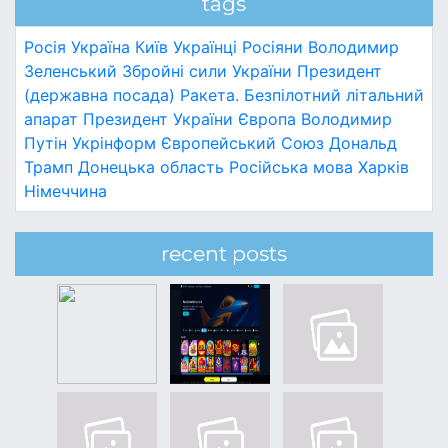
tags
Росія
Україна
Київ
Українці
Росіяни
Володимир
Зеленський
Збройні сили України
Президент
(державна посада)
Ракета.
Безпілотний літальний
апарат
Президент України
Європа
Володимир
Путін
Укрінформ
Європейський Союз
Дональд
Трамп
Донецька область
Російська мова
Харків
Німеччина
recent posts