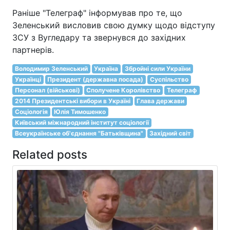
Раніше "Телеграф" інформував про те, що
Зеленський висловив свою думку щодо відступу
ЗСУ з Вугледару та звернувся до західних
партнерів.
Володимир Зеленський
Україна
Збройні сили України
Українці
Президент (державна посада)
Суспільство
Персонал (військові)
Сполучене Королівство
Телеграф
2014 Президентські вибори в Україні
Глава держави
Соціологія
Юлія Тимошенко
Київський міжнародний інститут соціології
Всеукраїнське об'єднання "Батьківщина"
Західний світ
Related posts