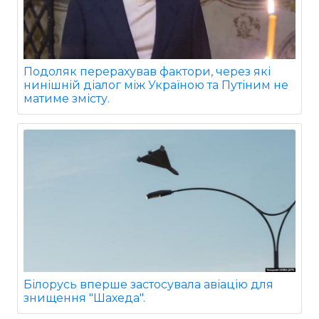
Подоляк перерахував фактори, через які
нинішній діалог між Україною та Путіним не
матиме змісту.
Білорусь вперше застосувала авіацію для
знищення "Шахеда".