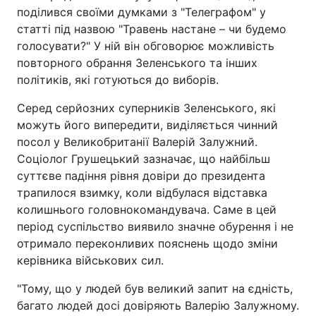
поділився своїми думками з "Телеграфом" у
статті під назвою "Травень настане – чи будемо
голосувати?" У ній він обговорює можливість
повторного обрання Зеленського та інших
політиків, які готуються до виборів.
Серед серйозних суперників Зеленського, які
можуть його випередити, виділяється чинний
посол у Великобританії Валерій Залужний.
Соціолог Грушецький зазначає, що найбільш
суттєве падіння рівня довіри до президента
трапилося взимку, коли відбулася відставка
колишнього головнокомандувача. Саме в цей
період суспільство виявило значне обурення і не
отримало переконливих пояснень щодо зміни
керівника військових сил.
"Тому, що у людей був великий запит на єдність,
багато людей досі довіряють Валерію Залужному.