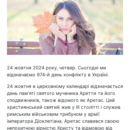
24 жовтня 2024 року, четвер. Сьогодні ми
відзначаємо 974-й день конфлікту в Україні.
24 жовтня в церковному календарі відзначається
день пам'яті святого мученика Аретти та його
сподвижників, також відомого як Аретас. Цей
християнський святий жив у III столітті і служив
римським військовим трибуном у армії
імператора Діоклетіана. Аретас славився своєю
непохитною вірністю Христу та відмовою від