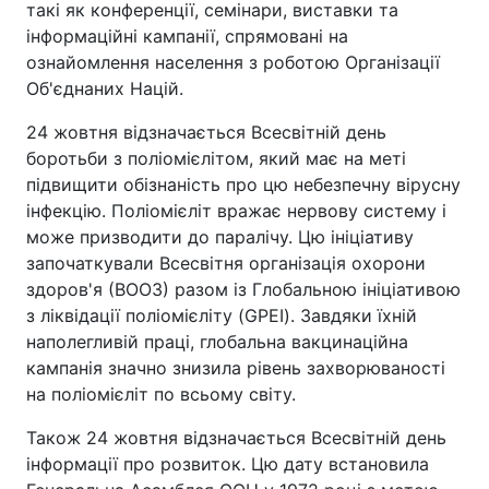
такі як конференції, семінари, виставки та
інформаційні кампанії, спрямовані на
ознайомлення населення з роботою Організації
Об'єднаних Націй.
24 жовтня відзначається Всесвітній день
боротьби з поліомієлітом, який має на меті
підвищити обізнаність про цю небезпечну вірусну
інфекцію. Поліомієліт вражає нервову систему і
може призводити до паралічу. Цю ініціативу
започаткували Всесвітня організація охорони
здоров'я (ВООЗ) разом із Глобальною ініціативою
з ліквідації поліомієліту (GPEI). Завдяки їхній
наполегливій праці, глобальна вакцинаційна
кампанія значно знизила рівень захворюваності
на поліомієліт по всьому світу.
Також 24 жовтня відзначається Всесвітній день
інформації про розвиток. Цю дату встановила