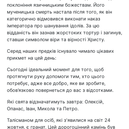
поклоніння язичницьким божествам. Його
мученицька смерть настала після того, як він
категорично відмовився виконати наказ
імператора про шанування ідолів. За цю
відданість він зазнав жорстоких тортур і загинув,
ставши символом віри та вірності Христу.
Серед наших предків існувало чимало цікавих
прикмет на цей день:
Сьогодні ідеальний момент для того, щоб
протягнути руку допомоги тим, хто цього
потребує, адже все добро, яке ви зробите,
обов’язково повернеться до вас з відсотками.
Які свята відзначатимуть завтра: Олексій,
Опанас, Іван, Микола та Петро.
Талісманом для осіб, які з'явилися на світ 24
жовтня, є гранат. Цей дорогоцінний камінь був