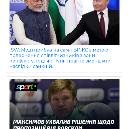
ISW: Моді прибув на саміт БРІКС з метою
повернення співвітчизників з зони
конфлікту, тоді як Путін прагне зменшити
наслідки санкцій.