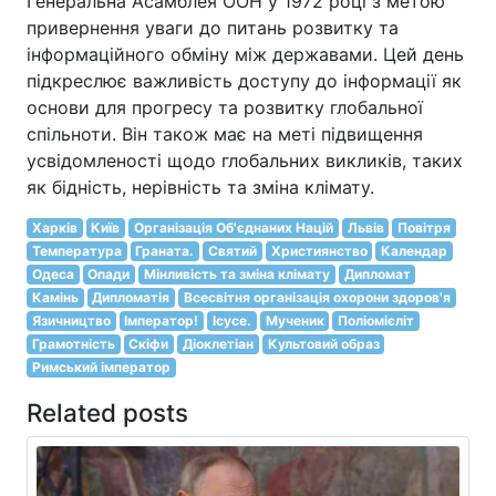
Генеральна Асамблея ООН у 1972 році з метою
привернення уваги до питань розвитку та
інформаційного обміну між державами. Цей день
підкреслює важливість доступу до інформації як
основи для прогресу та розвитку глобальної
спільноти. Він також має на меті підвищення
усвідомленості щодо глобальних викликів, таких
як бідність, нерівність та зміна клімату.
Харків
Київ
Організація Об'єднаних Націй
Львів
Повітря
Температура
Граната.
Святий
Християнство
Календар
Одеса
Опади
Мінливість та зміна клімату
Дипломат
Камінь
Дипломатія
Всесвітня організація охорони здоров'я
Язичництво
Імператор!
Ісусе.
Мученик
Поліомієліт
Грамотність
Скіфи
Діоклетіан
Культовий образ
Римський імператор
Related posts