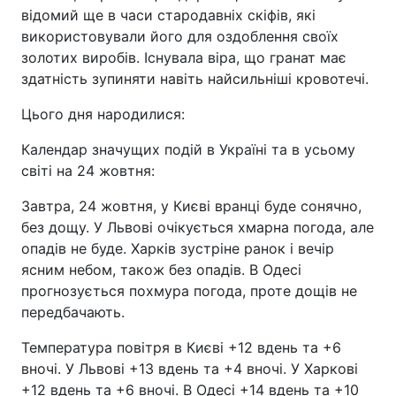
відомий ще в часи стародавніх скіфів, які
використовували його для оздоблення своїх
золотих виробів. Існувала віра, що гранат має
здатність зупиняти навіть найсильніші кровотечі.
Цього дня народилися:
Календар значущих подій в Україні та в усьому
світі на 24 жовтня:
Завтра, 24 жовтня, у Києві вранці буде сонячно,
без дощу. У Львові очікується хмарна погода, але
опадів не буде. Харків зустріне ранок і вечір
ясним небом, також без опадів. В Одесі
прогнозується похмура погода, проте дощів не
передбачають.
Температура повітря в Києві +12 вдень та +6
вночі. У Львові +13 вдень та +4 вночі. У Харкові
+12 вдень та +6 вночі. В Одесі +14 вдень та +10