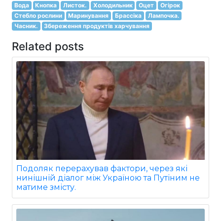
Вода
Кнопка
Листок.
Холодильник
Оцет
Огірок
Стебло рослини
Маринування
Брассіка
Лампочка.
Часник.
Збереження продуктів харчування
Related posts
Подоляк перерахував фактори, через які
нинішній діалог між Україною та Путіним не
матиме змісту.