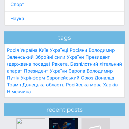
Спорт
Наука
tags
Росія
Україна
Київ
Українці
Росіяни
Володимир
Зеленський
Збройні сили України
Президент
(державна посада)
Ракета.
Безпілотний літальний
апарат
Президент України
Європа
Володимир
Путін
Укрінформ
Європейський Союз
Дональд
Трамп
Донецька область
Російська мова
Харків
Німеччина
recent posts