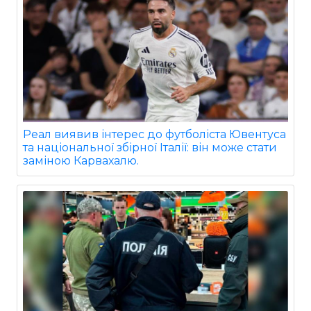
Реал виявив інтерес до футболіста Ювентуса
та національної збірної Італії: він може стати
заміною Карвахалю.