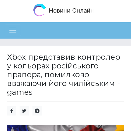
Новини Онлайн
Xbox представив контролер
у кольорах російського
прапора, помилково
вважаючи його чилійським -
games