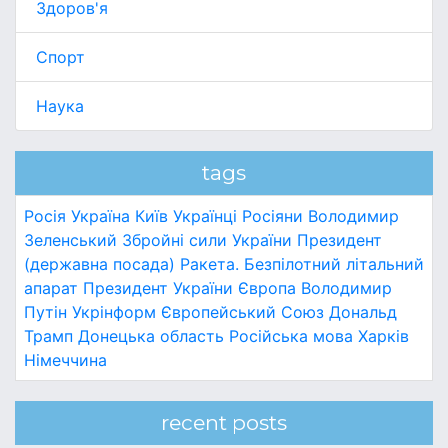
Здоров'я
Спорт
Наука
tags
Росія
Україна
Київ
Українці
Росіяни
Володимир
Зеленський
Збройні сили України
Президент
(державна посада)
Ракета.
Безпілотний літальний
апарат
Президент України
Європа
Володимир
Путін
Укрінформ
Європейський Союз
Дональд
Трамп
Донецька область
Російська мова
Харків
Німеччина
recent posts