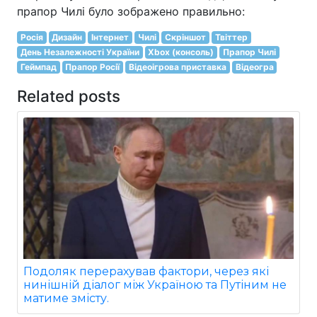
прапор Чилі було зображено правильно:
Росія
Дизайн
Інтернет
Чилі
Скріншот
Твіттер
День Незалежності України
Xbox (консоль)
Прапор Чилі
Геймпад
Прапор Росії
Відеоігрова приставка
Відеогра
Related posts
Подоляк перерахував фактори, через які
нинішній діалог між Україною та Путіним не
матиме змісту.