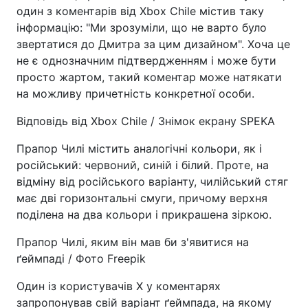
один з коментарів від Xbox Chile містив таку
інформацію: "Ми зрозуміли, що не варто було
звертатися до Дмитра за цим дизайном". Хоча це
не є однозначним підтвердженням і може бути
просто жартом, такий коментар може натякати
на можливу причетність конкретної особи.
Відповідь від Xbox Chile / Знімок екрану SPEKA
Прапор Чилі містить аналогічні кольори, як і
російський: червоний, синій і білий. Проте, на
відміну від російського варіанту, чилійський стяг
має дві горизонтальні смуги, причому верхня
поділена на два кольори і прикрашена зіркою.
Прапор Чилі, яким він мав би з'явитися на
ґеймпаді / Фото Freepik
Один із користувачів X у коментарях
запропонував свій варіант ґеймпада, на якому