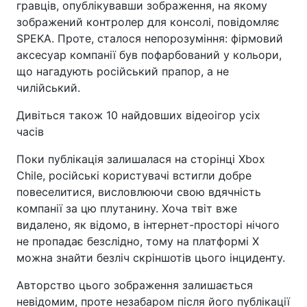
гравців, опублікувавши зображення, на якому
зображений контролер для консолі, повідомляє
SPEKA. Проте, сталося непорозуміння: фірмовий
аксесуар компанії був пофарбований у кольори,
що нагадують російський прапор, а не
чилійський.
Дивіться також 10 найдовших відеоігор усіх
часів
Поки публікація залишалася на сторінці Xbox
Chile, російські користувачі встигли добре
повеселитися, висловлюючи свою вдячність
компанії за цю плутанину. Хоча твіт вже
видалено, як відомо, в інтернет-просторі нічого
не пропадає безслідно, тому на платформі X
можна знайти безліч скріншотів цього інциденту.
Авторство цього зображення залишається
невідомим, проте незабаром після його публікації