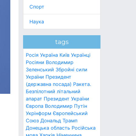
Спорт
Наука
tags
Росія
Україна
Київ
Українці
Росіяни
Володимир
Зеленський
Збройні сили
України
Президент
(державна посада)
Ракета.
Безпілотний літальний
апарат
Президент України
Європа
Володимир Путін
Укрінформ
Європейський
Союз
Дональд Трамп
Донецька область
Російська
мова
Харків
Німеччина