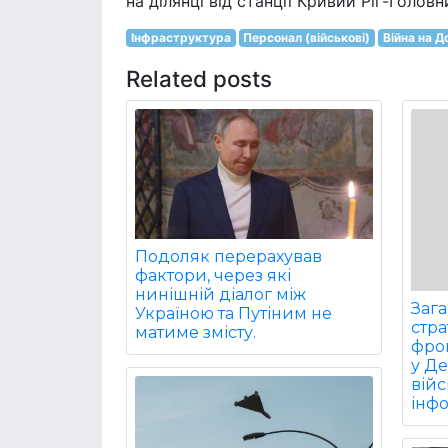
на ділянці від станції Кривий Ріг-Голов
Інфраструктура
Персонал (військові)
Війна на Д
Related posts
Подоляк перерахував
фактори, через які
нинішній діалог між
Заг
Україною та Путіним не
стра
матиме змісту.
фрон
у Д
війс
інф