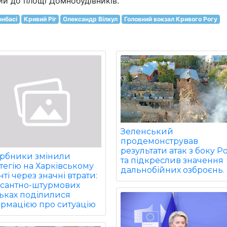
ний до площі Домнобудівників.
онбасі
Кривий Ріг
Олександр Вілкул
Головний вокзал Кривого Рогу
Зеленський
продемонстрував
результати атак з боку Ро
арбники змінили
та підкреслив значення
тегію на Харківському
дальнобійних озброєнь.
ті через значні втрати:
есантно-штурмових
ьках поділилися
ормацією про ситуацію