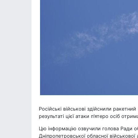
Російські військові здійснили ракетний 
результаті цієї атаки п’ятеро осіб отри
Цю інформацію озвучили голова Ради об
Дніпропетровської обласної військової а