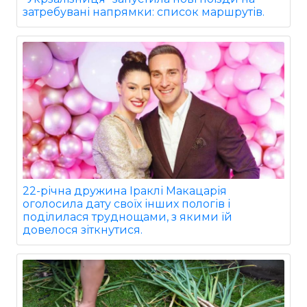
затребувані напрямки: список маршрутів.
22-річна дружина Іраклі Макацарія
оголосила дату своїх інших пологів і
поділилася труднощами, з якими їй
довелося зіткнутися.