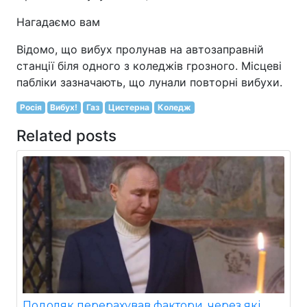
Нагадаємо вам
Відомо, що вибух пролунав на автозаправній
станції біля одного з коледжів грозного. Місцеві
пабліки зазначають, що лунали повторні вибухи.
Росія
Вибух!
Газ
Цистерна
Коледж
Related posts
Подоляк перерахував фактори, через які