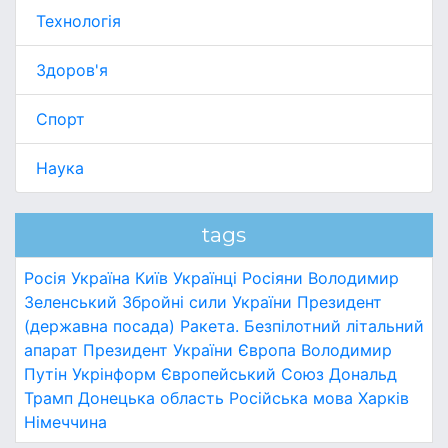
Технологія
Здоров'я
Спорт
Наука
tags
Росія
Україна
Київ
Українці
Росіяни
Володимир
Зеленський
Збройні сили України
Президент
(державна посада)
Ракета.
Безпілотний літальний
апарат
Президент України
Європа
Володимир
Путін
Укрінформ
Європейський Союз
Дональд
Трамп
Донецька область
Російська мова
Харків
Німеччина