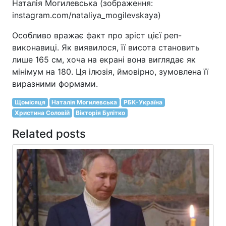
Наталія Могилевська (зображення:
instagram.com/nataliya_mogilevskaya)
Особливо вражає факт про зріст цієї реп-
виконавиці. Як виявилося, її висота становить
лише 165 см, хоча на екрані вона виглядає як
мінімум на 180. Ця ілюзія, ймовірно, зумовлена її
виразними формами.
Щомісяця
Наталія Могилевська
РБК-Україна
Христина Соловій
Вікторія Булітко
Related posts