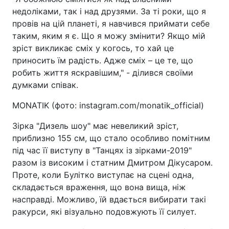
недоліками, так і над друзями. За ті роки, що я
провів на цій планеті, я навчився приймати себе
таким, яким я є. Що я можу змінити? Якщо мій
зріст викликає сміх у когось, то хай це
приносить їм радість. Адже сміх – це те, що
робить життя яскравішим," - ділився своїми
думками співак.
MONATIK (фото: instagram.com/monatik_official)
Зірка "Дизель шоу" має невеликий зріст,
приблизно 155 см, що стало особливо помітним
під час її виступу в "Танцях із зірками-2019"
разом із високим і статним Дмитром Дікусаром.
Проте, коли Булітко виступає на сцені одна,
складається враження, що вона вища, ніж
насправді. Можливо, їй вдається вибирати такі
ракурси, які візуально подовжують її силует.