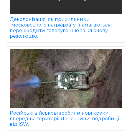
Деколонізація: як прихильники
"московського патріархату" намагаються
перешкодити голосуванню за ключову
резолюцію.
Російські військові зробили нові кроки
вперед на території Донеччини: подробиці
від ISW.