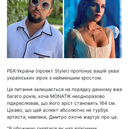
РБК-Україна (проект Styler) пропонує вашій увазі
українських зірок з найменшим зростом.
Це питання залишається на порядку денному вже
багато років, хоча MONATIK неодноразово
підкреслював, що його зріст становить 164 см.
Цікаво, що цей аспект абсолютно не турбує
артиста; навпаки, Дмитро охоче жартує про це.
"Я обожнюю сміятися як над власними