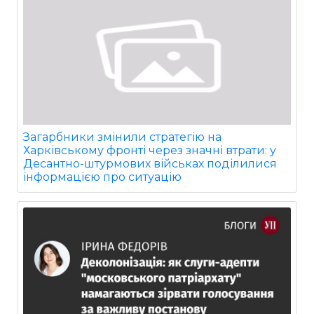
Загарбники змінили стратегію на
Харківському фронті через значні втрати: у
Десантно-штурмових військах поділилися
інформацією про ситуацію