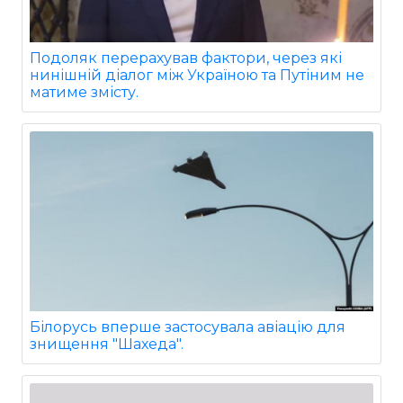
Подоляк перерахував фактори, через які
нинішній діалог між Україною та Путіним не
матиме змісту.
Білорусь вперше застосувала авіацію для
знищення "Шахеда".