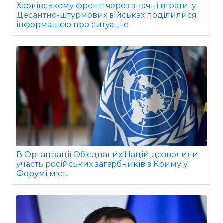
Харківському фронті через значні втрати: у
Десантно-штурмових військах поділилися
інформацією про ситуацію
В Організації Об'єднаних Націй дозволили
участь російських загарбників з Криму у
Форумі міст.