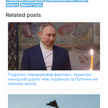
Валюта
Монета 1 євро
Related posts
Подоляк перерахував фактори, через які
нинішній діалог між Україною та Путіним не
матиме змісту.