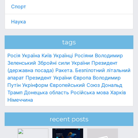
Спорт
Наука
tags
Росія
Україна
Київ
Українці
Росіяни
Володимир
Зеленський
Збройні сили України
Президент
(державна посада)
Ракета.
Безпілотний літальний
апарат
Президент України
Європа
Володимир
Путін
Укрінформ
Європейський Союз
Дональд
Трамп
Донецька область
Російська мова
Харків
Німеччина
recent posts