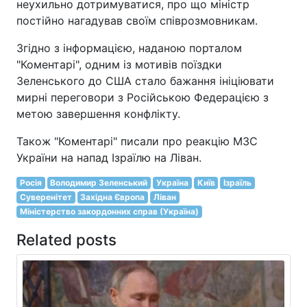
неухильно дотримуватися, про що міністр
постійно нагадував своїм співрозмовникам.
Згідно з інформацією, наданою порталом
"Коментарі", одним із мотивів поїздки
Зеленського до США стало бажання ініціювати
мирні переговори з Російською Федерацією з
метою завершення конфлікту.
Також "Коментарі" писали про реакцію МЗС
України на напад Ізраїлю на Ліван.
Росія
Володимир Зеленський
Україна
Київ
Ізраїль
Суверенітет
Західна Європа
Ліван
Міністерство закордонних справ (Україна)
Related posts