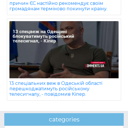
причин ЄС настійно рекомендує своїм
громадянам терміново покинути країну.
13 спеціальних веж в Одеській області
перешкоджатимуть російському
телесигналу, - повідомив Кіпер.
categories