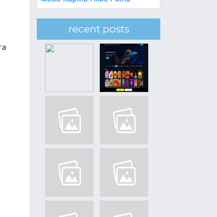
х
recent posts
та