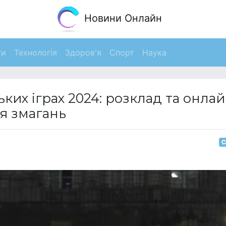
Новини Онлайн
ги
Технологія
Здоров'я
Спорт
Наука
ких іграх 2024: розклад та онлай
я змагань
С