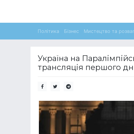
Політика
Бізнес
Мистецтво та розва
Україна на Паралімпійсь
трансляція першого дн