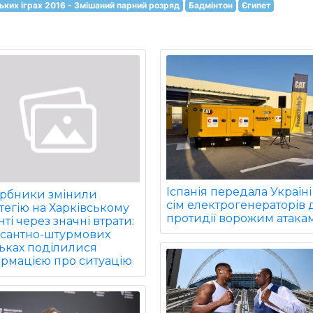
ських іграх 2016 - Змішаний парний розряд
Бадмінтон
Єгипет
Іспанія передала Україні
арбники змінили
сім електрогенераторів 
тегію на Харківському
протидії ворожим атакам
ті через значні втрати:
есантно-штурмових
ьках поділилися
ормацією про ситуацію