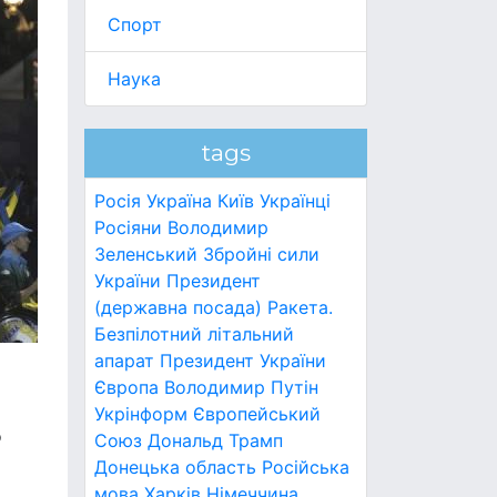
Спорт
Наука
tags
Росія
Україна
Київ
Українці
Росіяни
Володимир
Зеленський
Збройні сили
України
Президент
(державна посада)
Ракета.
Безпілотний літальний
апарат
Президент України
Європа
Володимир Путін
Укрінформ
Європейський
о
Союз
Дональд Трамп
Донецька область
Російська
мова
Харків
Німеччина