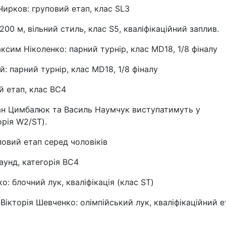
Чирков: груповий етап, клас SL3
200 м, вільний стиль, клас S5, кваліфікаційний заплив.
Максим Ніколенко: парний турнір, клас MD18, 1/8 фіналу
ай: парний турнір, клас MD18, 1/8 фіналу
й етап, клас ВС4
слан Цимбалюк та Василь Наумчук виступатимуть у
орія W2/ST).
уповий етап серед чоловіків
аунд, категорія ВС4
о: блочний лук, кваліфікація (клас ST)
а-Вікторія Шевченко: олімпійський лук, кваліфікаційний е