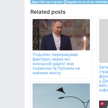
Дідух Віктор Ігорович
Бадмінтон на літніх Олімпій
Related posts
Подоляк перерахував
фактори, через які
нинішній діалог між
Заг
Україною та Путіним не
стра
матиме змісту.
фрон
у Д
війс
інф