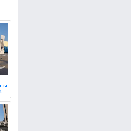
для
.