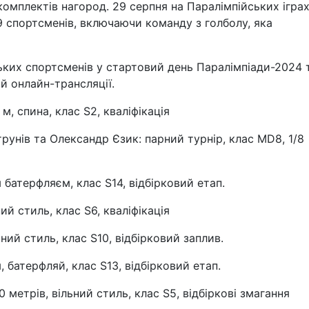
омплектів нагород. 29 серпня на Паралімпійських ігра
 спортсменів, включаючи команду з голболу, яка
ьких спортсменів у стартовий день Паралімпіади-2024 
ій онлайн-трансляції.
м, спина, клас S2, кваліфікація
етрунів та Олександр Єзик: парний турнір, клас MD8, 1/8
 батерфляєм, клас S14, відбірковий етап.
ний стиль, клас S6, кваліфікація
льний стиль, клас S10, відбірковий заплив.
, батерфляй, клас S13, відбірковий етап.
 метрів, вільний стиль, клас S5, відбіркові змагання