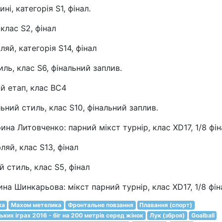
ні, категорія S1, фінал.
 клас S2, фінал
ляй, категорія S14, фінал
иль, клас S6, фінальний заплив.
ий етап, клас ВС4
льний стиль, клас S10, фінальний заплив.
рина Литовченко: парний мікст турнір, клас XD17, 1/8 фі
ляй, клас S13, фінал
й стиль, клас S5, фінал
рина Шинкарьова: мікст парний турнір, клас XD17, 1/8 фін
ка
Махом метелика
Фронтальне повзання
Плавання (спорт)
ських іграх 2016 - біг на 200 метрів серед жінок
Лук (зброя)
Goalball