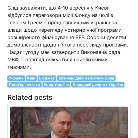
Слід зауважити, що 4-10 вересня у Києві
відбулися переговори місії Фонду на чолі з
Гевіном Греєм з представниками української
влади щодо перегляду чотирирічної програми
розширеного фінансування EFF. Сорони досягли
домовленості щодо п'ятого перегляду програми.
Надалі угоду має затвердити Виконавча рада
МВФ. Її розгляд очікується найближчими
тижнями.
Україна
Київ
Бюджет
Міжнародний валютний фонд
Прем'єр-міністр
Уряд України
Народний депутат України
Related posts