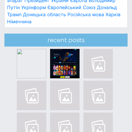
апарат
Президент України
Європа
Володимир
Путін
Укрінформ
Європейський Союз
Дональд
Трамп
Донецька область
Російська мова
Харків
Німеччина
recent posts