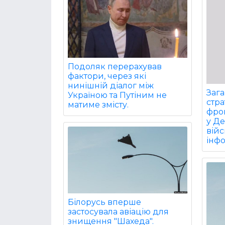
Подоляк перерахував
фактори, через які
нинішній діалог між
Заг
Україною та Путіним не
стра
матиме змісту.
фрон
у Д
війс
інф
Білорусь вперше
застосувала авіацію для
знищення "Шахеда".