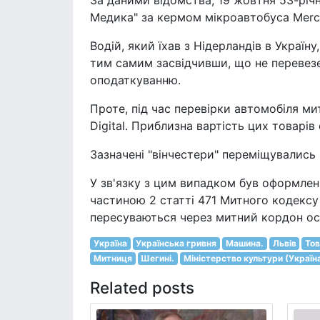
За даними відомства, 19 жовтня 53-річ
Медика" за кермом мікроавтобуса Merce
Водій, який їхав з Нідерландів в Украї
тим самим засвідчивши, що не перевезе
оподаткуванню.
Проте, під час перевірки автомобіля м
Digital. Приблизна вартість цих товарі
Зазначені "вінчестери" переміщувались 
У зв'язку з цим випадком був оформлен
частиною 2 статті 471 Митного кодексу 
пересуваються через митний кордон о
Україна
Українська гривня
Машина.
Львів
То
Митниця
Шегині.
Міністерство культури (Україн
Related posts