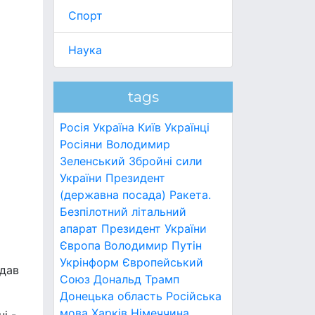
Спорт
Наука
tags
Росія
Україна
Київ
Українці
Росіяни
Володимир
Зеленський
Збройні сили
України
Президент
(державна посада)
Ракета.
Безпілотний літальний
апарат
Президент України
Європа
Володимир Путін
Укрінформ
Європейський
адав
Союз
Дональд Трамп
Донецька область
Російська
мова
Харків
Німеччина