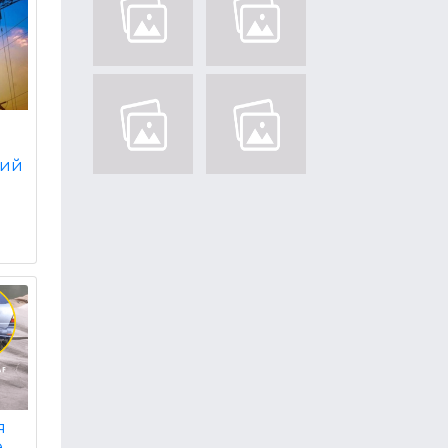
ний
я
е