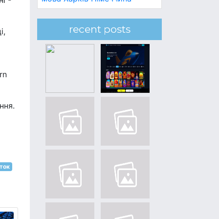
і -
recent posts
і,
rn
ння.
ток