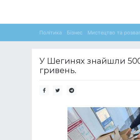
Політика
Бізнес
Мистецтво та розва
У Шегинях знайшли 500
гривень.