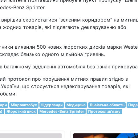
ний житель Полтавщини прибув в пункт пропуску "Шегин
des-Benz Sprinter.
ну, вирішив скористатися "зеленим коридором" на митниц
 жодних товарів, які підлягають декларуванню або
итники виявили 500 нових жорстких дисків марки Weste
в складає близько одного мільйона гривень.
в багажному відділенні автомобіля без ознак приховува
ий протокол про порушення митних правил згідно з
України, що стосується недекларування товарів, які
собами.
вари
Мікроавтобус
Нідерланди
Медицина
Львівська область
Пода
а)
Жорсткий диск
Mercedes-Benz Sprinter
Протокол зв'язку