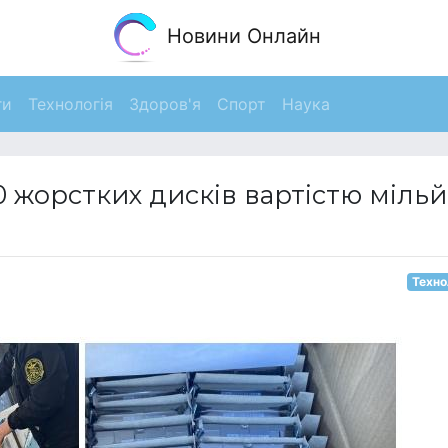
Новини Онлайн
ги
Технологія
Здоров'я
Спорт
Наука
 жорстких дисків вартістю міль
Техно