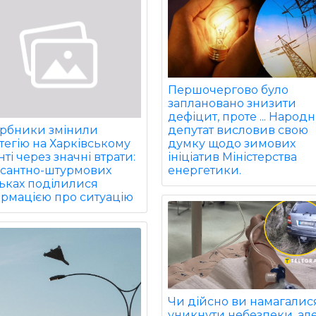
Першочергово було
заплановано знизити
дефіцит, проте ... Народ
депутат висловив свою
арбники змінили
думку щодо зимових
тегію на Харківському
ініціатив Міністерства
ті через значні втрати:
енергетики.
есантно-штурмових
ьках поділилися
ормацією про ситуацію
Чи дійсно ви намагалис
уникнути небезпеки, ал