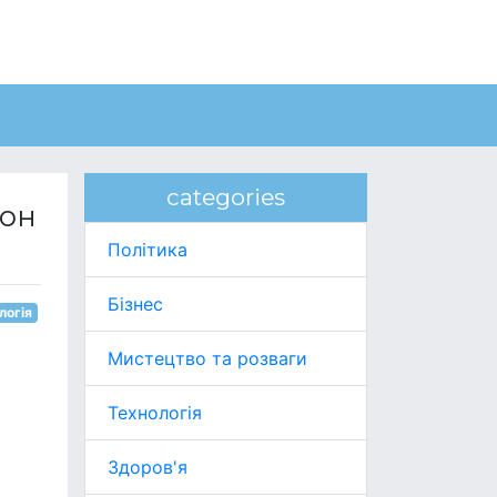
categories
йон
Політика
Бізнес
логія
Мистецтво та розваги
Технологія
Здоров'я