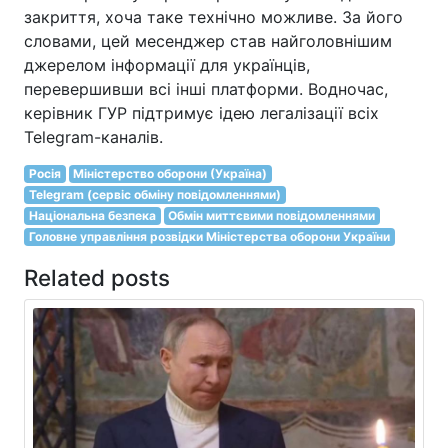
закриття, хоча таке технічно можливе. За його
словами, цей месенджер став найголовнішим
джерелом інформації для українців,
перевершивши всі інші платформи. Водночас,
керівник ГУР підтримує ідею легалізації всіх
Telegram-каналів.
Росія
Міністерство оборони (Україна)
Telegram (сервіс обміну повідомленнями)
Національна безпека
Обмін миттєвими повідомленнями
Головне управління розвідки Міністерства оборони України
Related posts