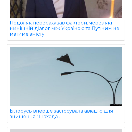
Подоляк перерахував фактори, через які
нинішній діалог між Україною та Путіним не
матиме змісту.
Білорусь вперше застосувала авіацію для
знищення "Шахеда".