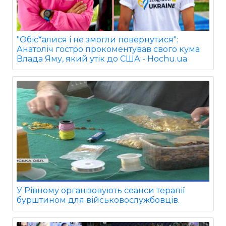
"Обіс*алися і не змогли повернутися":
Анатоліч гостро прокоментував свого кума
Влада Яму, який утік до США - Hochu.ua
У Рівному організовують сеанси терапії
бурштином для військовослужбовців.