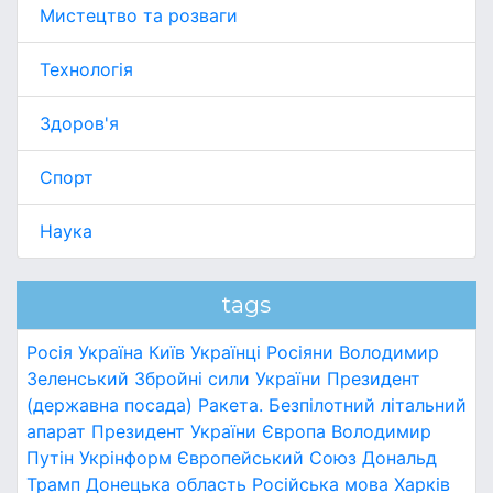
Мистецтво та розваги
Технологія
Здоров'я
Спорт
Наука
tags
Росія
Україна
Київ
Українці
Росіяни
Володимир
Зеленський
Збройні сили України
Президент
(державна посада)
Ракета.
Безпілотний літальний
апарат
Президент України
Європа
Володимир
Путін
Укрінформ
Європейський Союз
Дональд
Трамп
Донецька область
Російська мова
Харків