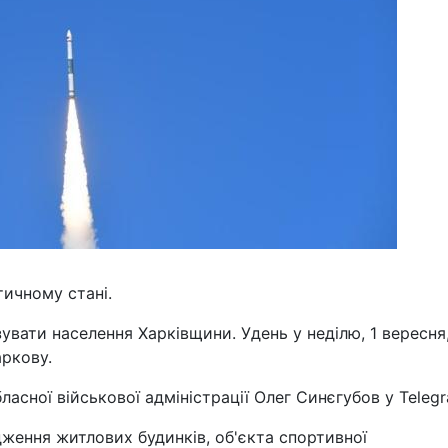
ичному стані.
увати населення Харківщини. Удень у неділю, 1 вересня
аркову.
ласної військової адміністрації Олег Синєгубов у Teleg
ження житлових будинків, об'єкта спортивної