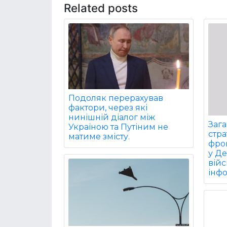
Related posts
Подоляк перерахував
фактори, через які
нинішній діалог між
Заг
Україною та Путіним не
стра
матиме змісту.
фрон
у Д
війс
інф