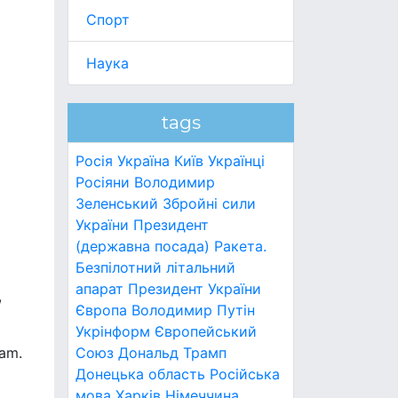
Спорт
Наука
tags
Росія
Україна
Київ
Українці
Росіяни
Володимир
Зеленський
Збройні сили
України
Президент
(державна посада)
Ракета.
Безпілотний літальний
апарат
Президент України
,
Європа
Володимир Путін
Укрінформ
Європейський
ram.
Союз
Дональд Трамп
Донецька область
Російська
мова
Харків
Німеччина