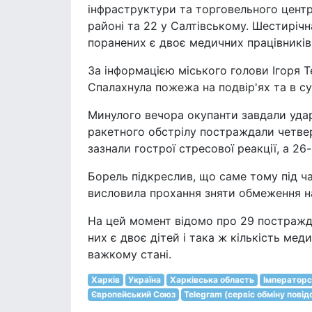
інфраструктури та торговельного цент
районі та 22 у Салтівському. Шестиріч
поранених є двоє медичних працівників,
За інформацією міського голови Ігоря Т
Спалахнула пожежа на подвір'ях та в с
Минулого вечора окупанти завдали удар
ракетного обстрілу постраждали четверо 
зазнали гострої стресової реакції, а 2
Борель підкреслив, що саме тому під ча
висловила прохання зняти обмеження на
На цей момент відомо про 29 постражд
них є двоє дітей і така ж кількість мед
важкому стані.
Харків
Україна
Харківська область
Імператорс
Європейський Союз
Telegram (сервіс обміну пові