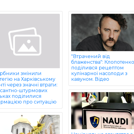
"Втрачений від
блаженства": Клопотенк
поділився рецептом
кулінарної насолоди з
арбники змінили
кавуном. Відео
тегію на Харківському
ті через значні втрати:
есантно-штурмових
ьках поділилися
ормацією про ситуацію