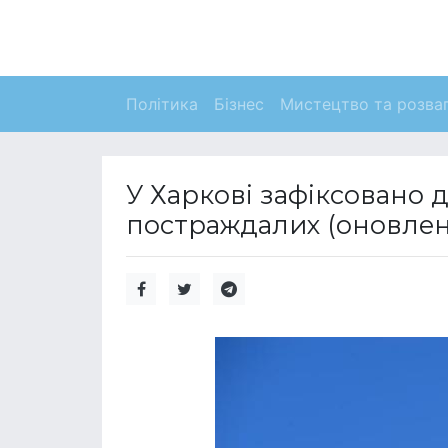
Політика
Бізнес
Мистецтво та розва
У Харкові зафіксовано 
постраждалих (оновлен