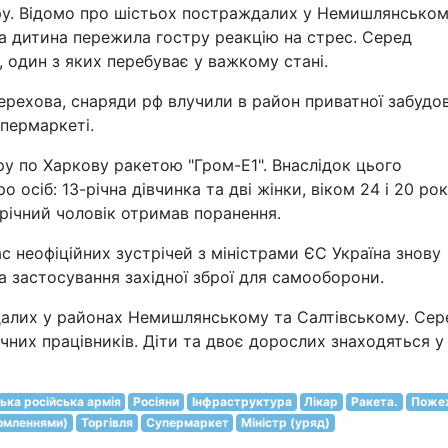
ру. Відомо про шістьох постраждалих у Немишлянсько
на дитина пережила гостру реакцію на стрес. Серед
 один з яких перебуває у важкому стані.
ерехова, снаряди рф влучили в район приватної забудо
упермаркеті.
у по Харкову ракетою "Гром-Е1". Внаслідок цього
осіб: 13-річна дівчинка та дві жінки, віком 24 і 20 рок
6-річний чоловік отримав поранення.
с неофіційних зустрічей з міністрами ЄС Україна знову
 застосування західної зброї для самооборони.
алих у районах Немишлянському та Салтівському. Сер
ичних працівників. Діти та двоє дорослих знаходяться у
ька російська армія
Росіяни
Інфраструктура
Лікар
Ракета.
Поже
домленнями)
Торгівля
Супермаркет
Міністр (уряд)