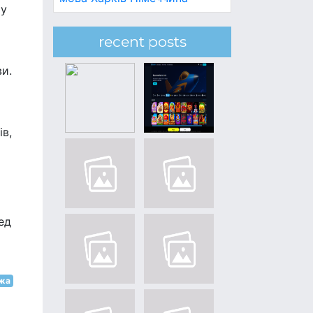
му
recent posts
ви.
ів,
ед
жа