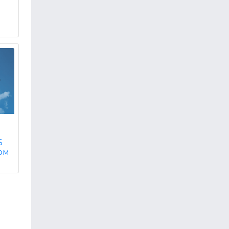
S
зом