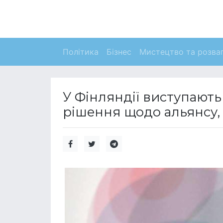
Політика
Бізнес
Мистецтво та розва
У Фінляндії виступають 
рішення щодо альянсу, 