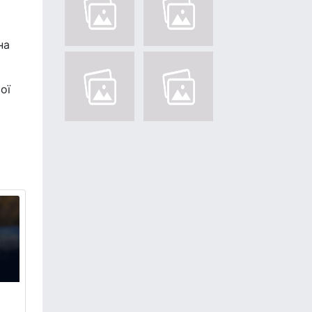
на
ої