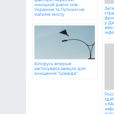
нинішній діалог між
Заг
Україною та Путіним не
стра
матиме змісту.
фрон
у Д
війс
інф
Білорусь вперше
застосувала авіацію для
знищення "Шахеда".
Росі
здій
з КА
зафі
пор