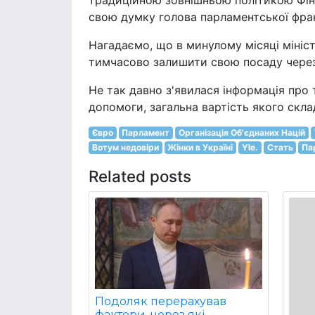
традиційною зовнішньою політикою Фінля
свою думку голова парламентської фракц
Нагадаємо, що в минулому місяці мініст
тимчасово залишити свою посаду через
Не так давно з'явилася інформація про 
допомоги, загальна вартість якого скла
Євро
Парламент
Організація Об'єднаних Націй
Вотум недовіри
Жінки в Україні
Yle.
Стать
Па
Related posts
Подоляк перерахував
фактори, через які