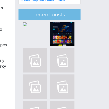
 з
recent posts
ах
ерез
м у
итку