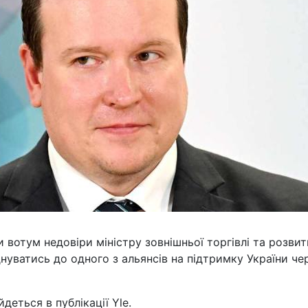
и вотум недовіри міністру зовнішньої торгівлі та розвит
днуватись до одного з альянсів на підтримку України че
деться в публікації Yle.