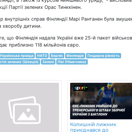
ндії, а також із курсом нинішнього уряду," - висловив
ії Партії зелених Орас Тинккінен.
р внутрішніх справ Фінляндії Марі Рантанен була змуше
 хворобу дитини.
те, що Фінляндія надала Україні вже 25-й пакет військов
дає приблизно 118 мільйонів євро.
Українська правда
НАТО
Берлін
Фінляндія
Гендерна рівність
ртія зелених (Швеція)
Зелені
Ліві (Німеччина)
Колишній лижник
приєднався до