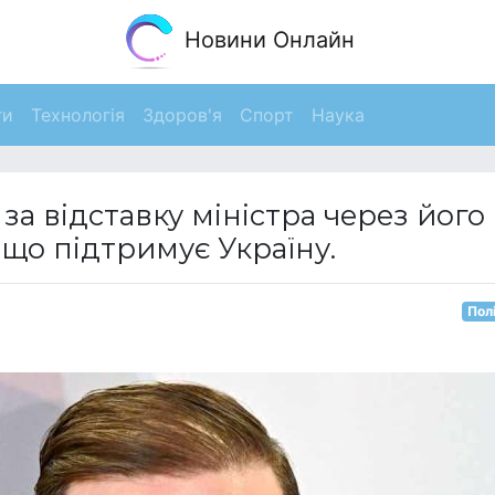
Новини Онлайн
ги
Технологія
Здоров'я
Спорт
Наука
за відставку міністра через його
що підтримує Україну.
Пол