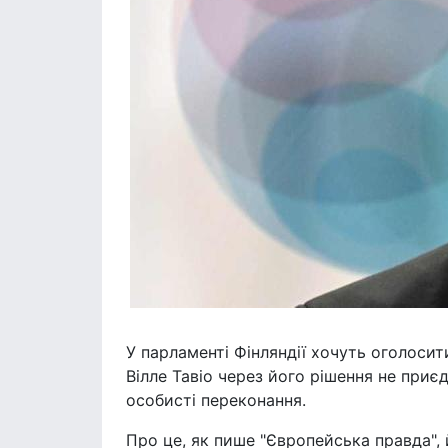
У парламенті Фінляндії хочуть оголосит
Вілле Тавіо через його рішення не приє
особисті переконання.
Про це, як пише "Європейська правда", й