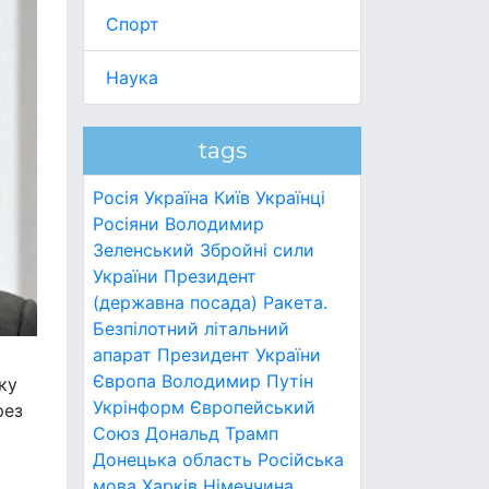
Спорт
Наука
tags
Росія
Україна
Київ
Українці
Росіяни
Володимир
Зеленський
Збройні сили
України
Президент
(державна посада)
Ракета.
Безпілотний літальний
апарат
Президент України
Європа
Володимир Путін
ку
Укрінформ
Європейський
рез
Союз
Дональд Трамп
Донецька область
Російська
мова
Харків
Німеччина