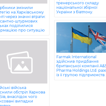
тренерського складу
національної збірної
арбники змінили
України з біатлону.
тегію на Харківському
ті через значні втрати:
есантно-штурмових
ьках поділилися
ормацією про ситуацію
Farmak International
здійснив придбання
британської компанії A&
Pharma Holdings Ltd. ра
із її групою підприємств.
йські війська
снили обстріл Харкова
Бів, внаслідок чого
ксовані випадки
анень.