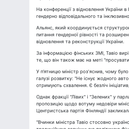
На конференції з відновлення України в
гендерно відповідального та інклюзивно
Альянс, який координується структурою 
питання гендерної рівності та розшире
відновлення та реконструкції України.
За інформацією фінських ЗМІ, Тавіо вирі
те, що він також має на меті "просуват
У п’ятницю міністр роз'яснив, чому бул
галузі розвитку: "Не існує жодного авто
отримують схвалення. Є безліч ініціатив,
Однак фракції "Лівих" і "Зелених" у пар
пропозицію щодо вотуму недовіри мініст
Центристська партія Фінляндії закликал
"Вчинки міністра Тавіо стосовно українс