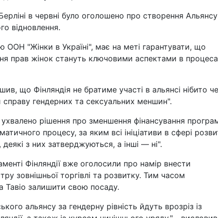
 Берліні в червні було оголошено про створення Альянсу
го відновлення.
ООН "Жінки в Україні", має на меті гарантувати, що
ння прав жінок стануть ключовими аспектами в процес
шив, що Фінляндія не братиме участі в альянсі нібито ч
и справу гендерних та сексуальних меншин".
о ухвалено рішення про зменшення фінансування програ
матичного процесу, за яким всі ініціативи в сфері розв
 деякі з них затверджуються, а інші — ні".
ламенті Фінляндії вже оголосили про намір внести
ру зовнішньої торгівлі та розвитку. Тим часом
а Тавіо залишити свою посаду.
ького альянсу за гендерну рівність йдуть врозріз із