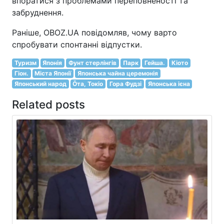
впоратися з проблемами переповненості та
забруднення.
Раніше, OBOZ.UA повідомляв, чому варто
спробувати спонтанні відпустки.
Туризм
Японія
Фунт стерлінгів
Парк
Гейша.
Кіото
Гіон.
Міста Японії
Японська чайна церемонія
Японський народ
Ōта, Токіо
Гора Фудзі
Японська ієна
Related posts