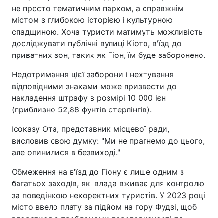
не просто тематичним парком, а справжнім
містом з глибокою історією і культурною
спадщиною. Хоча туристи матимуть можливість
досліджувати публічні вулиці Кіото, в'їзд до
приватних зон, таких як Гіон, їм буде заборонено.
Недотримання цієї заборони і нехтування
відповідними знаками може призвести до
накладення штрафу в розмірі 10 000 ієн
(приблизно 52,88 фунтів стерлінгів).
Ісоказу Ота, представник місцевої ради,
висловив свою думку: "Ми не прагнемо до цього,
але опинилися в безвиході."
Обмеження на в'їзд до Гіону є лише одним з
багатьох заходів, які влада вживає для контролю
за поведінкою некоректних туристів. У 2023 році
місто ввело плату за підйом на гору Фудзі, щоб