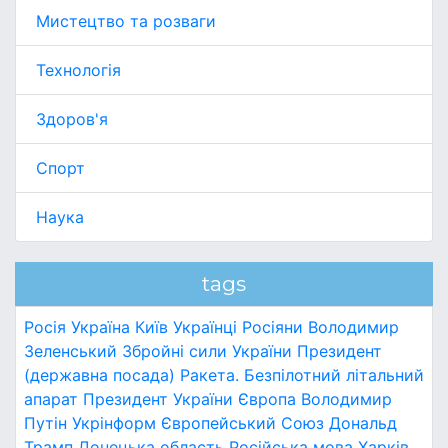
Мистецтво та розваги
Технологія
Здоров'я
Спорт
Наука
tags
Росія
Україна
Київ
Українці
Росіяни
Володимир
Зеленський
Збройні сили України
Президент
(державна посада)
Ракета.
Безпілотний літальний
апарат
Президент України
Європа
Володимир
Путін
Укрінформ
Європейський Союз
Дональд
Трамп
Донецька область
Російська мова
Харків