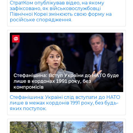
СтратКом опублікував відео, на якому
зафіксовано, як військовослужбовці
Північної Кореї змінюють свою форму на
російське спорядження.
Стефанішина: Україні слід вступати до НАТО
лише в межах кордонів 1991 року, без будь-
яких поступок.