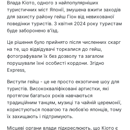
Влада Кіото, одного з найпопулярніших
туристичних міст Японії, змушена вжити заходів
для захисту району гейш Гіон від невихованої
поведінки туристів. З квітня 2024 року туристам
буде заборонено в'їзд.
Це рішення було прийнято після численних скарг
на те, що відвідувачі торкалися до гейш,
фотографували їх без дозволу та загалом
порушували їхні особисті кордони. Згідно
Express,
Виступи гейш - це не просто екзотичне шоу для
туристів. Висококваліфіковані артистки, які
протягом багатьох років навчаються
традиційним танцям, музиці та чайній церемонії,
користуються повагою та любовʼю японців, тому
їх захищають і підтримують.
Місцеві органи влади підкреслюють, що Кіото є