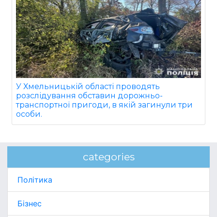
У Хмельницькій області проводять
розслідування обставин дорожньо-
транспортної пригоди, в якій загинули три
особи.
categories
Політика
Бізнес