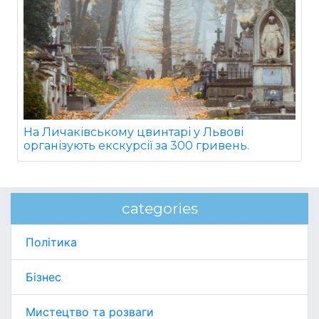
На Личаківському цвинтарі у Львові
організують екскурсії за 300 гривень.
categories
Політика
Бізнес
Мистецтво та розваги