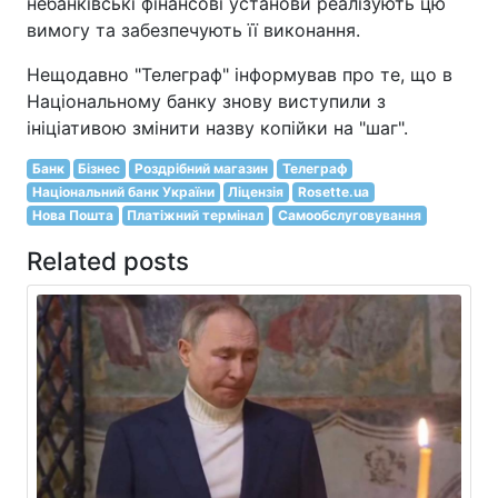
небанківські фінансові установи реалізують цю
вимогу та забезпечують її виконання.
Нещодавно "Телеграф" інформував про те, що в
Національному банку знову виступили з
ініціативою змінити назву копійки на "шаг".
Банк
Бізнес
Роздрібний магазин
Телеграф
Національний банк України
Ліцензія
Rosette.ua
Нова Пошта
Платіжний термінал
Самообслуговування
Related posts