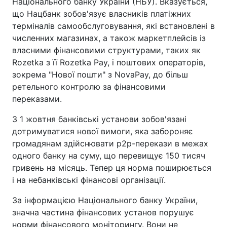
Національного банку України (НБУ). Вказується,
що Нацбанк зобов'язує власників платіжних
терміналів самообслуговування, які встановлені в
численних магазинах, а також маркетплейсів із
власними фінансовими структурами, таких як
Rozetka з її Rozetka Pay, і поштових операторів,
зокрема "Нової пошти" з NovaPay, до більш
ретельного контролю за фінансовими
переказами.
З 1 жовтня банківські установи зобов'язані
дотримуватися нової вимоги, яка забороняє
громадянам здійснювати p2p-перекази в межах
одного банку на суму, що перевищує 150 тисяч
гривень на місяць. Тепер ця норма поширюється
і на небанківські фінансові організації.
За інформацією Національного банку України,
значна частина фінансових установ порушує
норми фінансового моніторингу. Вони не