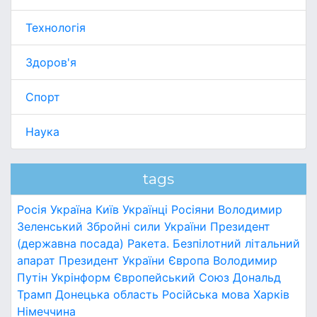
Технологія
Здоров'я
Спорт
Наука
tags
Росія
Україна
Київ
Українці
Росіяни
Володимир
Зеленський
Збройні сили України
Президент
(державна посада)
Ракета.
Безпілотний літальний
апарат
Президент України
Європа
Володимир
Путін
Укрінформ
Європейський Союз
Дональд
Трамп
Донецька область
Російська мова
Харків
Німеччина