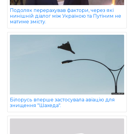
Подоляк перерахував фактори, через які
нинішній діалог між Україною та Путіним не
матиме змісту.
Білорусь вперше застосувала авіацію для
знищення "Шахеда".