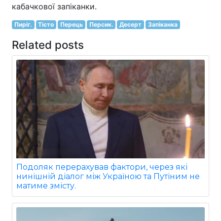
кабачкової запіканки.
Пиріг.
Тісто
Перець
Персик.
Десерт
Запіканка
Related posts
Подоляк перерахував фактори, через які
нинішній діалог між Україною та Путіним не
матиме змісту.