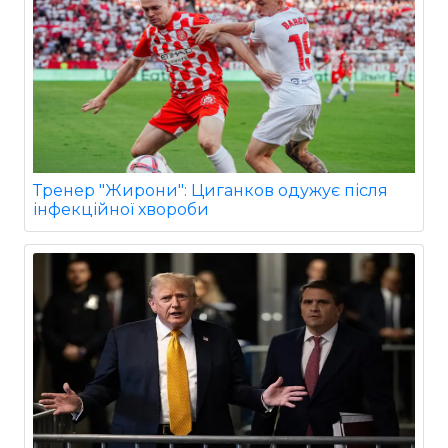
Тренер "Жирони": Циганков одужує після
інфекційної хвороби