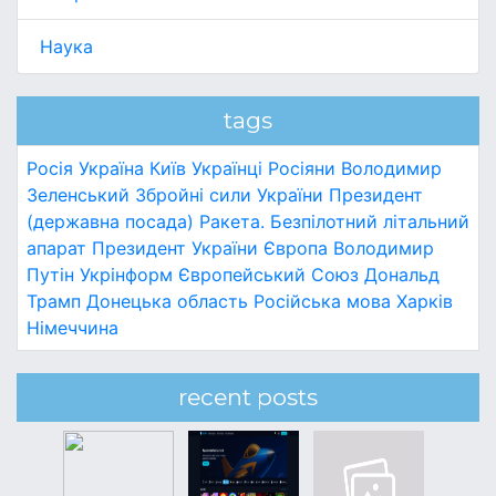
Наука
tags
Росія
Україна
Київ
Українці
Росіяни
Володимир
Зеленський
Збройні сили України
Президент
(державна посада)
Ракета.
Безпілотний літальний
апарат
Президент України
Європа
Володимир
Путін
Укрінформ
Європейський Союз
Дональд
Трамп
Донецька область
Російська мова
Харків
Німеччина
recent posts