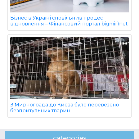
Бізнес в Україні сповільнив процес
відновлення – Фінансовий портал bigmir)net
З Мирнограда до Києва було перевезено
безпритульних тварин.
categories