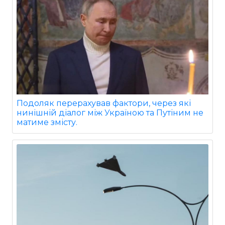
Подоляк перерахував фактори, через які
нинішній діалог між Україною та Путіним не
матиме змісту.