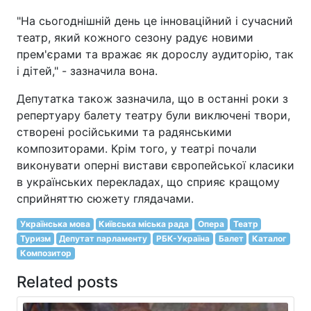
"На сьогоднішній день це інноваційний і сучасний
театр, який кожного сезону радує новими
прем'єрами та вражає як дорослу аудиторію, так
і дітей," - зазначила вона.
Депутатка також зазначила, що в останні роки з
репертуару балету театру були виключені твори,
створені російськими та радянськими
композиторами. Крім того, у театрі почали
виконувати оперні вистави європейської класики
в українських перекладах, що сприяє кращому
сприйняттю сюжету глядачами.
Українська мова
Київська міська рада
Опера
Театр
Туризм
Депутат парламенту
РБК-Україна
Балет
Каталог
Композитор
Related posts