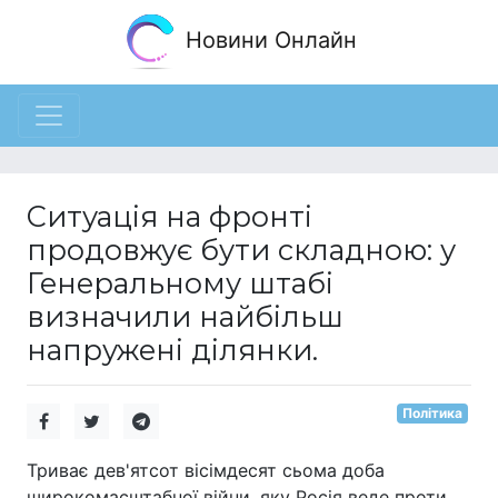
Новини Онлайн
Ситуація на фронті
продовжує бути складною: у
Генеральному штабі
визначили найбільш
напружені ділянки.
Політика
Триває дев'ятсот вісімдесят сьома доба
широкомасштабної війни, яку Росія веде проти