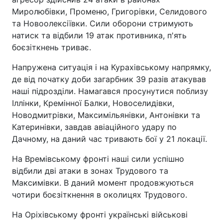
Миролюбівки, Променю, Григорівки, Селидового
та Новоолексіївки. Сили оборони стримують
натиск та відбили 19 атак противника, п'ять
боєзіткнень триває.
Напружена ситуація і на Курахівському напрямку,
де від початку доби загарбник 39 разів атакував
наші підрозділи. Намагався просунутися поблизу
Іллінки, Кремінної Балки, Новоселидівки,
Новодмитрівки, Максимільянівки, Антонівки та
Катеринівки, завдав авіаційного удару по
Дачному, на даний час тривають бої у 21 локації.
На Времівському фронті наші сили успішно
відбили дві атаки в зонах Трудового та
Максимівки. В даний момент продовжуються
чотири боєзіткнення в околицях Трудового.
На Оріхівському фронті українські військові