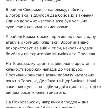
В районі Сіверського напрямку, поблизу
Білогорівки, відбулося два бойових зіткнення.
Один з ворожих наступів вже був успішно
зупинений нашими захисниками.
У районі Краматорська противник провів одну
атаку в околицях Кліщіївки. Ворог активно
використовує авіаційні сили, наносячи удари
бомбами по територіях Міньківки та Привілля.
На Торецькому фронті зафіксовано зростання
кількості ворожих нападів до чотирьох.
Противник здійснив атаки поблизу населених
пунктів Торецьк, Диліївка та Щербинівка. Наші
захисники успішно відбили дві з цих атак, тоді як
ще два боєзіткнення тривають.
На Покровському напрямку впродовж дня
агресор здійснив 24 атаки в районах