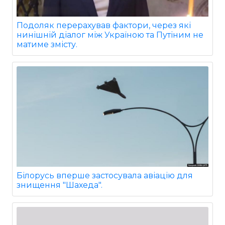
Подоляк перерахував фактори, через які
нинішній діалог між Україною та Путіним не
матиме змісту.
Білорусь вперше застосувала авіацію для
знищення "Шахеда".