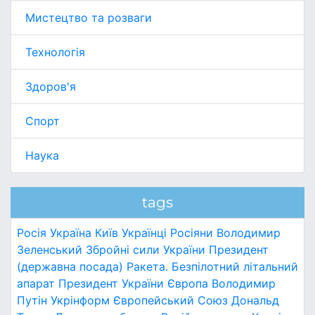
Мистецтво та розваги
Технологія
Здоров'я
Спорт
Наука
tags
Росія
Україна
Київ
Українці
Росіяни
Володимир
Зеленський
Збройні сили України
Президент
(державна посада)
Ракета.
Безпілотний літальний
апарат
Президент України
Європа
Володимир
Путін
Укрінформ
Європейський Союз
Дональд