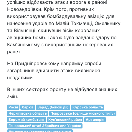
успішно відбивають атаки ворога в районі
Новоандріївки. Крім того, противник
використовував бомбардувальну авіацію для
нанесення ударів по Малій Токмачці, Омельнику
та Вільнянці, скинувши вісім керованих
авіаційних бомб. Також було завдано удару по
Кам'янському з використанням некерованих
ракет.
На Придніпровському напрямку спроби
загарбників здійснити атаки виявилися
невдалими.
В інших секторах фронту не відбулося значних
змін.
Росія
Харків
Заряд (бойові дії)
Курська область
Чернігівська область
Покровське (селище міського типу)
Ворожий комбатант
Куп'янський район
Артилерія
Генеральний штаб Збройних сил України
Лиманське (селище міського типу)