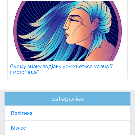
Якому знаку зодіаку усміхнеться удача 7
листопада?
categories
Політика
Бізнес