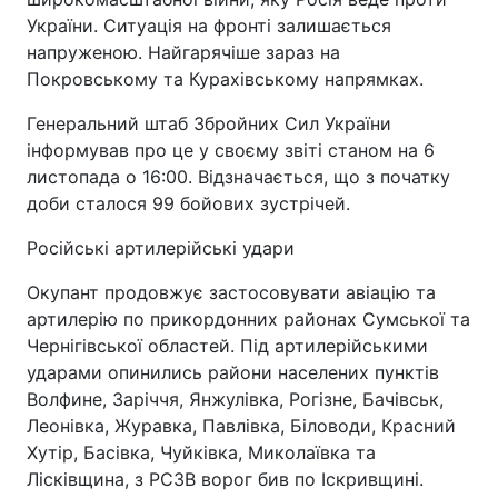
України. Ситуація на фронті залишається
напруженою. Найгарячіше зараз на
Покровському та Курахівському напрямках.
Генеральний штаб Збройних Сил України
інформував про це у своєму звіті станом на 6
листопада о 16:00. Відзначається, що з початку
доби сталося 99 бойових зустрічей.
Російські артилерійські удари
Окупант продовжує застосовувати авіацію та
артилерію по прикордонних районах Сумської та
Чернігівської областей. Під артилерійськими
ударами опинились райони населених пунктів
Волфине, Заріччя, Янжулівка, Рогізне, Бачівськ,
Леонівка, Журавка, Павлівка, Біловоди, Красний
Хутір, Басівка, Чуйківка, Миколаївка та
Лісківщина, з РСЗВ ворог бив по Іскривщині.