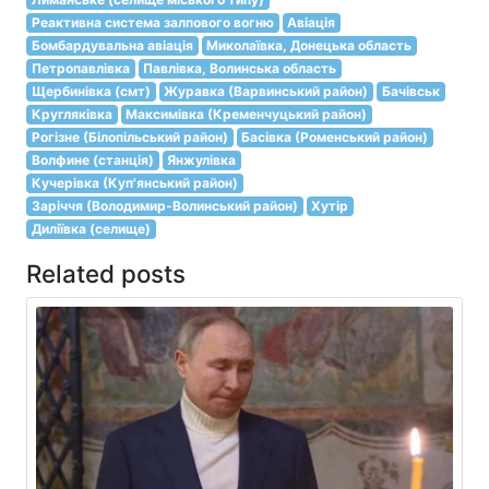
Реактивна система залпового вогню
Авіація
Бомбардувальна авіація
Миколаївка, Донецька область
Петропавлівка
Павлівка, Волинська область
Щербинівка (смт)
Журавка (Варвинський район)
Бачівськ
Кругляківка
Максимівка (Кременчуцький район)
Рогізне (Білопільський район)
Басівка (Роменський район)
Волфине (станція)
Янжулівка
Кучерівка (Куп'янський район)
Заріччя (Володимир-Волинський район)
Хутір
Диліївка (селище)
Related posts