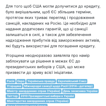
Для того щоб США могли долучитися до кредиту,
було вирішальним, щоб ЄС збільшив терміни,
протягом яких триває перегляд і продовження
санкцій, накладених на Росію. Це необхідно для
надання додаткових гарантій, що ці санкції
залишаться в силі, а також для забезпечення
надходження прибутків від заморожених активів,
які будуть використані для погашення кредиту.
Угорщина неодноразово заявляла про намір
заблокувати це рішення в межах ЄС до
президентських виборів у США, що може
призвести до зриву всієї ініціативи.
Росія
Євро
Українська правда
Європейський Союз
Угорщина
Міжнародні санкції щодо Росії (2014—дотепер)
Міністр закордонних справ (Україна)
День захисника України
Твіттер
2010 Президентські вибори в Україні
Міністерство закордонних справ (Україна)
Рада Європейського Союзу