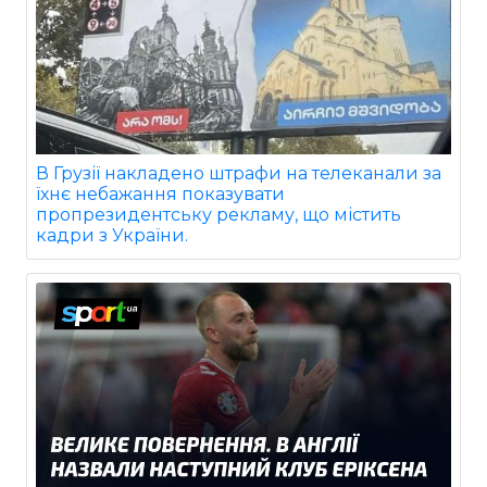
В Грузії накладено штрафи на телеканали за
їхнє небажання показувати
пропрезидентську рекламу, що містить
кадри з України.