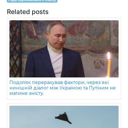
Related posts
Подоляк перерахував фактори, через які
нинішній діалог між Україною та Путіним не
матиме змісту.