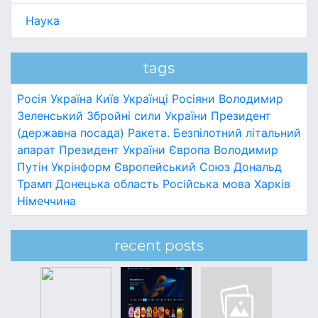
Наука
tags
Росія
Україна
Київ
Українці
Росіяни
Володимир
Зеленський
Збройні сили України
Президент
(державна посада)
Ракета.
Безпілотний літальний
апарат
Президент України
Європа
Володимир
Путін
Укрінформ
Європейський Союз
Дональд
Трамп
Донецька область
Російська мова
Харків
Німеччина
recent posts