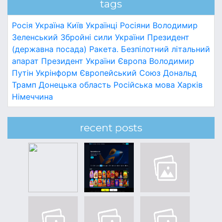
tags
Росія
Україна
Київ
Українці
Росіяни
Володимир
Зеленський
Збройні сили України
Президент
(державна посада)
Ракета.
Безпілотний літальний
апарат
Президент України
Європа
Володимир
Путін
Укрінформ
Європейський Союз
Дональд
Трамп
Донецька область
Російська мова
Харків
Німеччина
recent posts