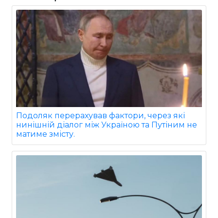
Подоляк перерахував фактори, через які
нинішній діалог між Україною та Путіним не
матиме змісту.