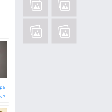
и
тра
ня?