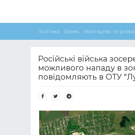
Політика
Бізнес
Мистецтво та розва
Російські війська зосе
можливого нападу в зон
повідомляють в ОТУ "Лу