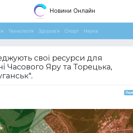
Новини Онлайн
ги
Технологія
Здоров'я
Спорт
Наука
реджують свої ресурси для
і Часового Яру та Торецька,
ганськ".
Пол