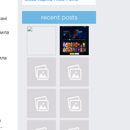
recent posts
ані
чила
ила
и
-