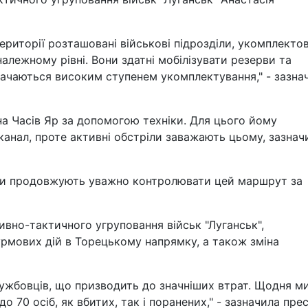
ериторії розташовані військові підрозділи, укомплектов
належному рівні. Вони здатні мобілізувати резерви та
значаються високим ступенем укомплектування," - зазна
на Часів Яр за допомогою техніки. Для цього йому
канал, проте активні обстріли заважають цьому, зазнач
їни продовжують уважно контролювати цей маршрут за
ивно-тактичного угруповання військ "Луганськ",
урмових дій в Торецькому напрямку, а також зміна
ужбовців, що призводить до значніших втрат. Щодня м
о 70 осіб, як вбитих, так і поранених," - зазначила прес