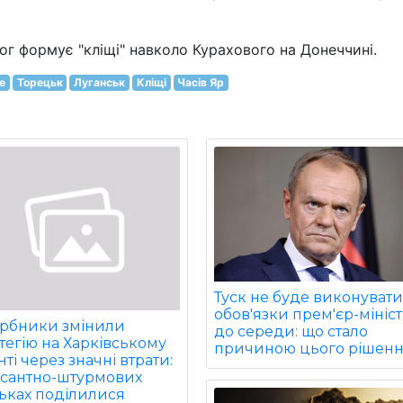
ог формує "кліщі" навколо Курахового на Донеччині.
е
Торецьк
Луганськ
Кліщі
Часів Яр
Туск не буде виконуват
обов'язки прем'єр-мініс
арбники змінили
до середи: що стало
тегію на Харківському
причиною цього рішен
ті через значні втрати:
есантно-штурмових
ьках поділилися