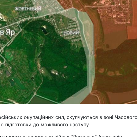
осійських окупаційних сил, скупчуються в зоні Часовог
ою підготовки до можливого наступу.
тичного угруповання військ "Луганськ" Анастасія