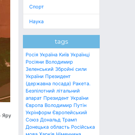
Спорт
Наука
tags
Росія
Україна
Київ
Українці
Росіяни
Володимир
Зеленський
Збройні сили
України
Президент
(державна посада)
Ракета.
Безпілотний літальний
апарат
Президент України
Європа
Володимир Путін
Укрінформ
Європейський
о Яру
Союз
Дональд Трамп
Донецька область
Російська
мова
Харків
Німеччина