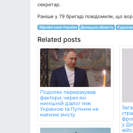
секретар.
Раніше у 79 бригаді повідомили, що вор
Збройні сили України
Донецька область
Курахов
Related posts
Подоляк перерахував
фактори, через які
нинішній діалог між
Заг
Україною та Путіним не
стра
матиме змісту.
фрон
у Д
війс