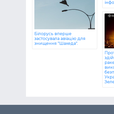
інф
Білорусь вперше
застосувала авіацію для
знищення "Шахеда".
Про
зді
раке
вик
безп
Укра
Зел